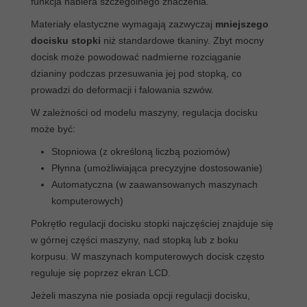
funkcja nabiera szczególnego znaczenia.
Materiały elastyczne wymagają zazwyczaj
mniejszego
docisku stopki
niż standardowe tkaniny. Zbyt mocny
docisk może powodować nadmierne rozciąganie
dzianiny podczas przesuwania jej pod stopką, co
prowadzi do deformacji i falowania szwów.
W zależności od modelu maszyny, regulacja docisku
może być:
Stopniowa (z określoną liczbą poziomów)
Płynna (umożliwiająca precyzyjne dostosowanie)
Automatyczna (w zaawansowanych maszynach
komputerowych)
Pokrętło regulacji docisku stopki najczęściej znajduje się
w górnej części maszyny, nad stopką lub z boku
korpusu. W maszynach komputerowych docisk często
reguluje się poprzez ekran LCD.
Jeżeli maszyna nie posiada opcji regulacji docisku,