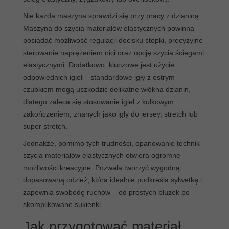
Nie każda maszyna sprawdzi się przy pracy z dzianiną.
Maszyna do szycia materiałów elastycznych powinna
posiadać możliwość regulacji docisku stopki, precyzyjne
sterowanie naprężeniem nici oraz opcję szycia ściegami
elastycznymi. Dodatkowo, kluczowe jest użycie
odpowiednich igieł – standardowe igły z ostrym
czubkiem mogą uszkodzić delikatne włókna dzianin,
dlatego zaleca się stosowanie igieł z kulkowym
zakończeniem, znanych jako igły do jersey, stretch lub
super stretch.
Jednakże, pomimo tych trudności, opanowanie technik
szycia materiałów elastycznych otwiera ogromne
możliwości kreacyjne. Pozwala tworzyć wygodną,
dopasowaną odzież, która idealnie podkreśla sylwetkę i
zapewnia swobodę ruchów – od prostych bluzek po
skomplikowane sukienki.
Jak przygotować materiał