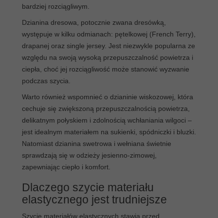
bardziej rozciągliwym.
Dzianina dresowa, potocznie zwana dresówką,
występuje w kilku odmianach: pętelkowej (French Terry),
drapanej oraz single jersey. Jest niezwykle popularna ze
względu na swoją wysoką przepuszczalność powietrza i
ciepła, choć jej rozciągliwość może stanowić wyzwanie
podczas szycia.
Warto również wspomnieć o dzianinie wiskozowej, która
cechuje się zwiększoną przepuszczalnością powietrza,
delikatnym połyskiem i zdolnością wchłaniania wilgoci –
jest idealnym materiałem na sukienki, spódniczki i bluzki.
Natomiast dzianina swetrowa i wełniana świetnie
sprawdzają się w odzieży jesienno-zimowej,
zapewniając ciepło i komfort.
Dlaczego szycie materiału
elastycznego jest trudniejsze
Szycie materiałów elastycznych stawia przed