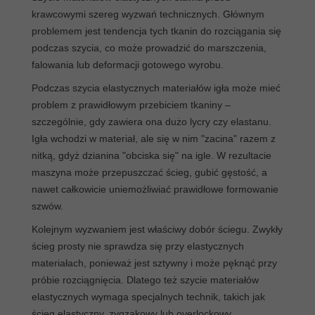
krawcowymi szereg wyzwań technicznych. Głównym
problemem jest tendencja tych tkanin do rozciągania się
podczas szycia, co może prowadzić do marszczenia,
falowania lub deformacji gotowego wyrobu.
Podczas szycia elastycznych materiałów igła może mieć
problem z prawidłowym przebiciem tkaniny –
szczególnie, gdy zawiera ona dużo lycry czy elastanu.
Igła wchodzi w materiał, ale się w nim "zacina" razem z
nitką, gdyż dzianina "obciska się" na igle. W rezultacie
maszyna może przepuszczać ścieg, gubić gęstość, a
nawet całkowicie uniemożliwiać prawidłowe formowanie
szwów.
Kolejnym wyzwaniem jest właściwy dobór ściegu. Zwykły
ścieg prosty nie sprawdza się przy elastycznych
materiałach, ponieważ jest sztywny i może pęknąć przy
próbie rozciągnięcia. Dlatego też szycie materiałów
elastycznych wymaga specjalnych technik, takich jak
ścieg elastyczny, zygzakowy lub overlockowy.