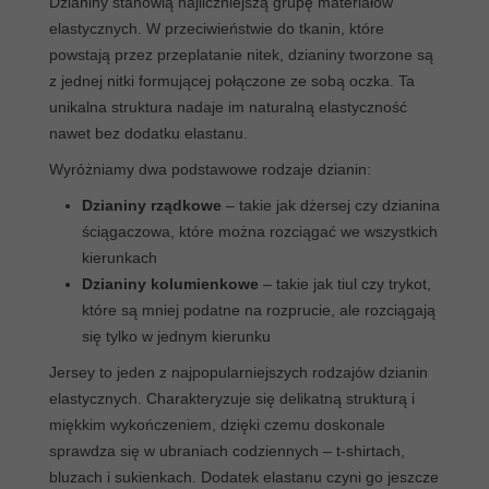
Dzianiny stanowią najliczniejszą grupę materiałów
elastycznych. W przeciwieństwie do tkanin, które
powstają przez przeplatanie nitek, dzianiny tworzone są
z jednej nitki formującej połączone ze sobą oczka. Ta
unikalna struktura nadaje im naturalną elastyczność
nawet bez dodatku elastanu.
Wyróżniamy dwa podstawowe rodzaje dzianin:
Dzianiny rządkowe
– takie jak dżersej czy dzianina
ściągaczowa, które można rozciągać we wszystkich
kierunkach
Dzianiny kolumienkowe
– takie jak tiul czy trykot,
które są mniej podatne na rozprucie, ale rozciągają
się tylko w jednym kierunku
Jersey to jeden z najpopularniejszych rodzajów dzianin
elastycznych. Charakteryzuje się delikatną strukturą i
miękkim wykończeniem, dzięki czemu doskonale
sprawdza się w ubraniach codziennych – t-shirtach,
bluzach i sukienkach. Dodatek elastanu czyni go jeszcze