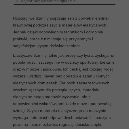
3. Wybór odpowiednich igieł i nici
3.1. Igły do dzianin: jersey, stretch, super stretch
3.2. Jak dobrać rozmiar igły do grubości materiału
Rozciągliwe tkaniny spędzają sen z powiek niejednej
3.3. Nici poliestrowe vs elastyczne – co wybrać?
krawcowej podczas szycia materiałów elastycznych.
4. Narzędzia i akcesoria ułatwiające szycie
Jednak dzięki odpowiednim technikom i odrobinie
4.1. Stopki do dzianin: z górnym transportem,
praktyki, praca z nimi staje się przyjemnym i
overlockowa
satysfakcjonującym doświadczeniem.
4.2. Szpilki kulkowe i noże rotacyjne
Elastyczne tkaniny, takie jak jersey czy lycra, zyskują na
4.3. Stabilizatory i papier do szycia
popularności, szczególnie w odzieży sportowej, bieliźnie
5. Jak ustawić maszynę do szycia materiału
oraz w modzie casualowej. Ich cechą jest rozciągliwość
elastycznego
wszerz i wzdłuż, nawet bez dodatku elastanu i innych
5.1. Regulacja docisku stopki
elastycznych domieszek. Dla osób zainteresowanych
5.2. Naprężenie nici górnej i dolnej
szyciem ręcznym dla początkujących, materiały
5.3. Prędkość szycia i prowadzenie materiału
elastyczne mogą stanowić wyzwanie, ale z
6. Najlepsze ściegi do szycia elastycznych tkanin
odpowiednimi wskazówkami każdy może opanować tę
6.1. Ścieg zygzakowy i jego ustawienia
sztukę. Szycie materiału elastycznego na maszynie
6.2. Ścieg elastyczny (stretch)
wymaga natomiast odpowiednich ustawień - maszyna
6.3. Ścieg overlockowy i podwójna igła
powinna mieć możliwość regulacji docisku stopki,
7. Jak uniknąć typowych problemów podczas szycia