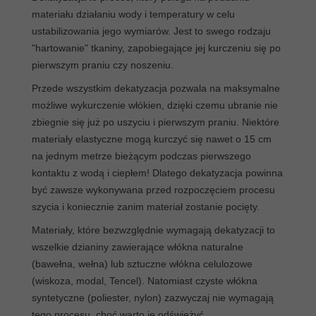
materiału działaniu wody i temperatury w celu
ustabilizowania jego wymiarów. Jest to swego rodzaju
"hartowanie" tkaniny, zapobiegające jej kurczeniu się po
pierwszym praniu czy noszeniu.
Przede wszystkim dekatyzacja pozwala na maksymalne
możliwe wykurczenie włókien, dzięki czemu ubranie nie
zbiegnie się już po uszyciu i pierwszym praniu. Niektóre
materiały elastyczne mogą kurczyć się nawet o 15 cm
na jednym metrze bieżącym podczas pierwszego
kontaktu z wodą i ciepłem! Dlatego dekatyzacja powinna
być zawsze wykonywana przed rozpoczęciem procesu
szycia i koniecznie zanim materiał zostanie pocięty.
Materiały, które bezwzględnie wymagają dekatyzacji to
wszelkie dzianiny zawierające włókna naturalne
(bawełna, wełna) lub sztuczne włókna celulozowe
(wiskoza, modal, Tencel). Natomiast czyste włókna
syntetyczne (poliester, nylon) zazwyczaj nie wymagają
tego procesu, choć warto je odświeżyć.