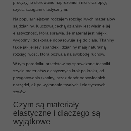
precyzyjne sterowanie naprężeniem nici oraz opcję
7.1. Marszczenie i falowanie materiału
szycia ściegami elastycznymi.
7.2. Zwijanie się brzegów
7.3. Rozciąganie i deformacja szwów
Najpopularniejszym rodzajem rozciągliwych materiałów
8. Porady dla początkujących w szyciu ręcznym i
są dzianiny. Kluczową cechą dzianiny jest właśnie jej
maszynowym
elastyczność, która sprawia, że materiał jest miękki,
8.1. Szycie ręczne dla początkujących – czy to
wygodny i doskonale dopasowuje się do ciała. Tkaniny
możliwe?
takie jak jersey, spandex i dzianiny mają naturalną
8.2. Ćwiczenia na skrawkach materiału
rozciągliwość, która pozwala na swobodę ruchów.
8.3. Proste projekty na start
W tym poradniku przedstawimy sprawdzone techniki
9. Wnioski
szycia materiałów elastycznych krok po kroku, od
10. FAQs
przygotowania tkaniny, przez dobór odpowiednich
narzędzi, aż po wykonanie trwałych i elastycznych
szwów.
Czym są materiały
elastyczne i dlaczego są
wyjątkowe