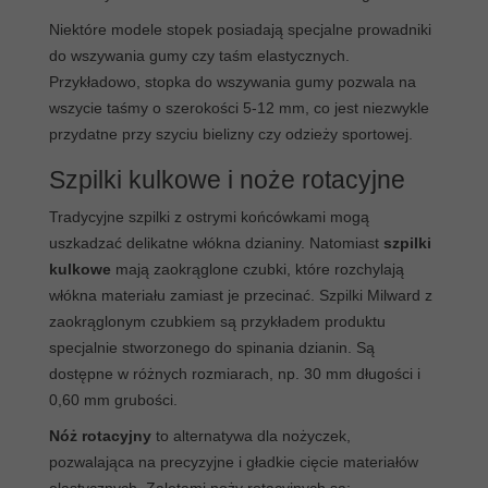
Niektóre modele stopek posiadają specjalne prowadniki
do wszywania gumy czy taśm elastycznych.
Przykładowo, stopka do wszywania gumy pozwala na
wszycie taśmy o szerokości 5-12 mm, co jest niezwykle
przydatne przy szyciu bielizny czy odzieży sportowej.
Szpilki kulkowe i noże rotacyjne
Tradycyjne szpilki z ostrymi końcówkami mogą
uszkadzać delikatne włókna dzianiny. Natomiast
szpilki
kulkowe
mają zaokrąglone czubki, które rozchylają
włókna materiału zamiast je przecinać. Szpilki Milward z
zaokrąglonym czubkiem są przykładem produktu
specjalnie stworzonego do spinania dzianin. Są
dostępne w różnych rozmiarach, np. 30 mm długości i
0,60 mm grubości.
Nóż rotacyjny
to alternatywa dla nożyczek,
pozwalająca na precyzyjne i gładkie cięcie materiałów
elastycznych. Zaletami noży rotacyjnych są: