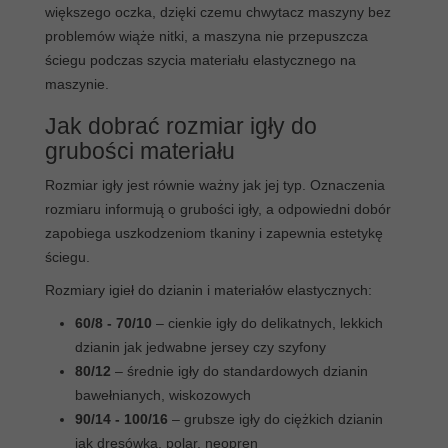
większego oczka, dzięki czemu chwytacz maszyny bez
problemów wiąże nitki, a maszyna nie przepuszcza
ściegu podczas szycia materiału elastycznego na
maszynie.
Jak dobrać rozmiar igły do
grubości materiału
Rozmiar igły jest równie ważny jak jej typ. Oznaczenia
rozmiaru informują o grubości igły, a odpowiedni dobór
zapobiega uszkodzeniom tkaniny i zapewnia estetykę
ściegu.
Rozmiary igieł do dzianin i materiałów elastycznych:
60/8 - 70/10
– cienkie igły do delikatnych, lekkich
dzianin jak jedwabne jersey czy szyfony
80/12
– średnie igły do standardowych dzianin
bawełnianych, wiskozowych
90/14 - 100/16
– grubsze igły do ciężkich dzianin
jak dresówka, polar, neopren