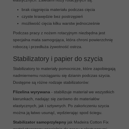
brak ciągnięcia materiału podczas cięcia
czyste krawędzie bez postrzępień
możliwość cięcia kilku warstw jednocześnie
Podczas pracy z nożem rotacyjnym niezbędna jest
specjalna mata samogojąca, która chroni powierzchnię
roboczą i przedłuża żywotność ostrza.
Stabilizatory i papier do szycia
Stabilizatory to materiały pomocnicze, które zapobiegają
nadmiernemu rozciąganiu się dzianin podczas szycia.
Dostępne są różne rodzaje stabilizatorów:
Flizelina wyrywana
- stabilizuje materiał we wszystkich
kierunkach, nadając się zarówno do materiałów
elastycznych, jak i sztywnych. Po zakończeniu szycia
można ją łatwo usunąć, wydzierając spod ściegu.
Stabilizator samoprzylepny
jak Madeira Cotton Fix
został stworzony specjalnie do pracy z elastycznymi