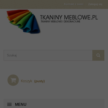
Kontakt z nami
Zaloguj się
Koszyk
(pusty)
MENU