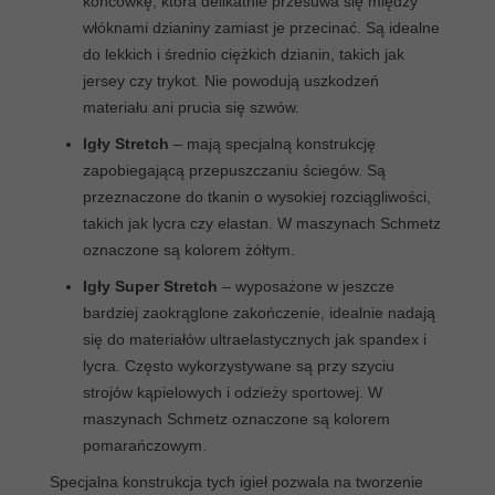
końcówkę, która delikatnie przesuwa się między
włóknami dzianiny zamiast je przecinać. Są idealne
do lekkich i średnio ciężkich dzianin, takich jak
jersey czy trykot. Nie powodują uszkodzeń
materiału ani prucia się szwów.
Igły Stretch
– mają specjalną konstrukcję
zapobiegającą przepuszczaniu ściegów. Są
przeznaczone do tkanin o wysokiej rozciągliwości,
takich jak lycra czy elastan. W maszynach Schmetz
oznaczone są kolorem żółtym.
Igły Super Stretch
– wyposażone w jeszcze
bardziej zaokrąglone zakończenie, idealnie nadają
się do materiałów ultraelastycznych jak spandex i
lycra. Często wykorzystywane są przy szyciu
strojów kąpielowych i odzieży sportowej. W
maszynach Schmetz oznaczone są kolorem
pomarańczowym.
Specjalna konstrukcja tych igieł pozwala na tworzenie