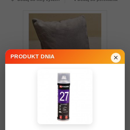
×
PRODUKT DNIA
Poduszka dekoracyjna 40 x 40 cm w tkaninie
monolith 84
39,00 zł
Dodaj do koszyka
Więcej