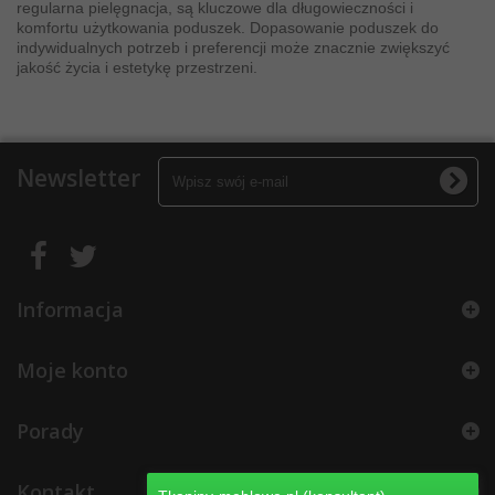
regularna pielęgnacja, są kluczowe dla długowieczności i
komfortu użytkowania poduszek. Dopasowanie poduszek do
indywidualnych potrzeb i preferencji może znacznie zwiększyć
jakość życia i estetykę przestrzeni.
Newsletter
Informacja
Moje konto
Porady
Kontakt