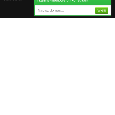
Tkaniny-meblowe.pl (konsultant)
Napisz do nas...
Wyślij