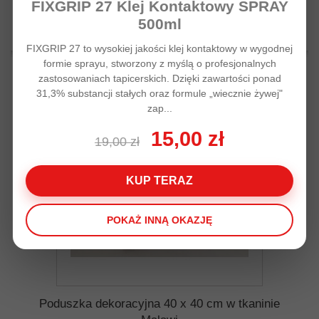
FIXGRIP 27 Klej Kontaktowy SPRAY
500ml
Kolor tkaniny:
FIXGRIP 27 to wysokiej jakości klej kontaktowy w wygodnej
formie sprayu, stworzony z myślą o profesjonalnych
Dodaj do listy życzeń
Dodaj do porówania
zastosowaniach tapicerskich. Dzięki zawartości ponad
31,3% substancji stałych oraz formule „wiecznie żywej"
zap...
15,00 zł
19,00 zł
KUP TERAZ
POKAŻ INNĄ OKAZJĘ
Poduszka dekoracyjna 40 x 40 cm w tkaninie