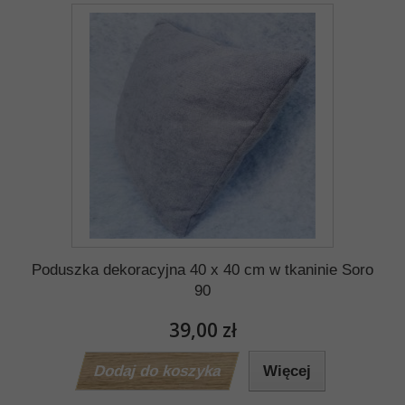
Poduszka dekoracyjna 40 x 40 cm w tkaninie Soro
90
39,00 zł
Dodaj do koszyka
Więcej