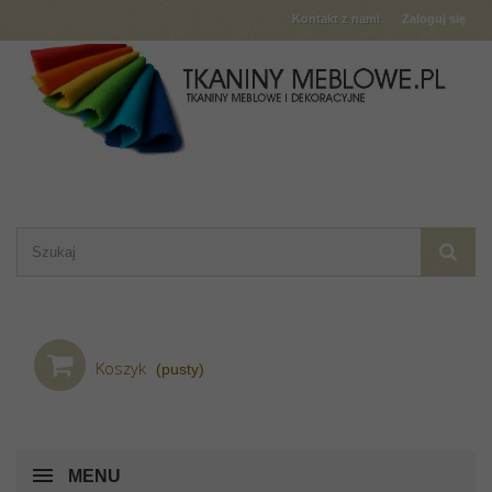
Kontakt z nami
Zaloguj się
Koszyk
(pusty)
MENU