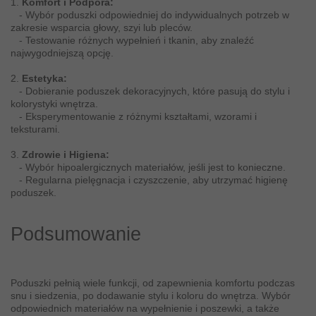
1.
Komfort i Podpora:
- Wybór poduszki odpowiedniej do indywidualnych potrzeb w
zakresie wsparcia głowy, szyi lub pleców.
- Testowanie różnych wypełnień i tkanin, aby znaleźć
najwygodniejszą opcję.
2.
Estetyka:
- Dobieranie poduszek dekoracyjnych, które pasują do stylu i
kolorystyki wnętrza.
- Eksperymentowanie z różnymi kształtami, wzorami i
teksturami.
3.
Zdrowie i Higiena:
- Wybór hipoalergicznych materiałów, jeśli jest to konieczne.
- Regularna pielęgnacja i czyszczenie, aby utrzymać higienę
poduszek.
Podsumowanie
Poduszki pełnią wiele funkcji, od zapewnienia komfortu podczas
snu i siedzenia, po dodawanie stylu i koloru do wnętrza. Wybór
odpowiednich materiałów na wypełnienie i poszewki, a także