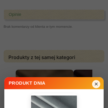
Opinie
Brak komentarzy od klienta w tym momencie.
Produkty z tej samej kategori
×
PRODUKT DNIA