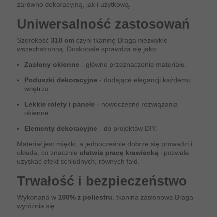
zarówno dekoracyjną, jak i użytkową.
Uniwersalność zastosowań
Szerokość
310 cm
czyni tkaninę Braga niezwykle
wszechstronną. Doskonale sprawdza się jako:
Zasłony okienne
- główne przeznaczenie materiału.
Poduszki dekoracyjne
- dodające elegancji każdemu
wnętrzu.
Lekkie rolety i panele
- nowoczesne rozwiązania
okienne.
Elementy dekoracyjne
- do projektów DIY.
Materiał jest miękki, a jednocześnie dobrze się prowadzi i
układa, co znacznie
ułatwia pracę krawiecką
i pozwala
uzyskać efekt schludnych, równych fałd.
Trwałość i bezpieczeństwo
Wykonana w
100% z poliestru
, tkanina zasłonowa Braga
wyróżnia się: