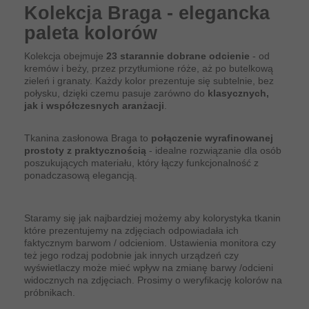
Kolekcja Braga - elegancka
paleta kolorów
Kolekcja obejmuje
23 starannie dobrane odcienie
- od
kremów i beży, przez przytłumione róże, aż po butelkową
zieleń i granaty. Każdy kolor prezentuje się subtelnie, bez
połysku, dzięki czemu pasuje zarówno do
klasycznych,
jak i współczesnych aranżacji
.
Tkanina zasłonowa Braga to
połączenie wyrafinowanej
prostoty z praktycznością
- idealne rozwiązanie dla osób
poszukujących materiału, który łączy funkcjonalność z
ponadczasową elegancją.
Staramy się jak najbardziej możemy aby kolorystyka tkanin
które prezentujemy na zdjęciach odpowiadała ich
faktycznym barwom / odcieniom. Ustawienia monitora czy
też jego rodzaj podobnie jak innych urządzeń czy
wyświetlaczy może mieć wpływ na zmianę barwy /odcieni
widocznych na zdjęciach. Prosimy o weryfikację kolorów na
próbnikach.