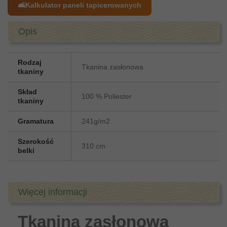
🛋️
Kalkulator paneli tapicerowanych
Opis
Rodzaj
Tkanina zasłonowa
tkaniny
Skład
100 % Poliester
tkaniny
Gramatura
241g/m2
Szerokość
310 cm
belki
Więcej informacji
Tkanina zasłonowa