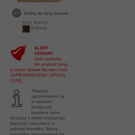
Dodaj do listy życzeń
Kolor tkaniny:
Brązowy
ALERT
CENOWY
Jeśli znalazłeś
ten produkt taniej
w innym sklepie daj nam znać
ZAPROPONUJEMY LEPSZĄ
CENĘ
Tkaniny
sprzedawane są
w metrach
bieżących
(podana cena
dotyczy 1 metra bieżącego
tkaniny) i wysyłane w
jednym kawałku. Skóry
naturalne sprzedawane są