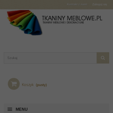
Kontakt z nami
Zaloguj się
Koszyk
(pusty)
MENU