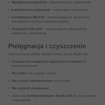
Wyjątkową trwałością
i odpornością na zagniecenia
Łatwością w pielęgnacji
- można prać i prasować
Certyfikatem REACH
- potwierdzającym zgodność z
europejskimi normami bezpieczeństwa
Gramatury 241 g/m²
- zapewniającej odpowiednią
stabilność i drapowanie
Pielęgnacja i czyszczenie
Aby zachować piękny wygląd tkaniny przez długie lata:
Czyszczenie wyłącznie łagodnymi środkami
do
pielęgnacji zasłon
Nie bielić
(nie używać chloru)
Nie suszyć mechanicznie
ani wirować
Nie czyścić chemicznie
Zalecamy
biodegradowalne środki OA
do czyszczenia
i impregnacji