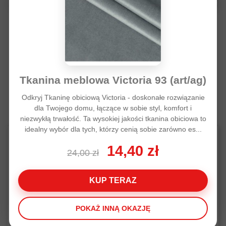
Tkanina zasłonowa blackout
Tkanina zasłonowa
150 cm beżowy
150 cm brązowy
120,00 zł
120,00 zł
Tkanina meblowa Victoria 93 (art/ag)
Odkryj Tkaninę obiciową Victoria - doskonałe rozwiązanie
dla Twojego domu, łączące w sobie styl, komfort i
niezwykłą trwałość. Ta wysokiej jakości tkanina obiciowa to
idealny wybór dla tych, którzy cenią sobie zarówno es...
14,40 zł
POWIĄZANE ARTYKUŁY
24,00 zł
KUP TERAZ
POKAŻ INNĄ OKAZJĘ