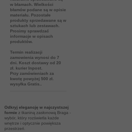
w błamach. Wielkości
błamów podane są w opisie
materiału. Pozostałe
produkty sprzedawane są w
sztukach lub zestawach.
Prosimy sprawdzać
informacje w opisach
produktów.
Termin realizacji
zamowienia wynosi do 7
dni. Koszt dostawy od 20
zł. kurier Inpost.
Przy zamówieniach za
kwotę powyżej 500 zł.
wysyłka Gratis..
Odkryj elegancję w najczystszej
formie
z tkaniną zasłonową Braga -
wybór, który rozświetla każde
wnętrze i optycznie powiększa
przestrzeń.