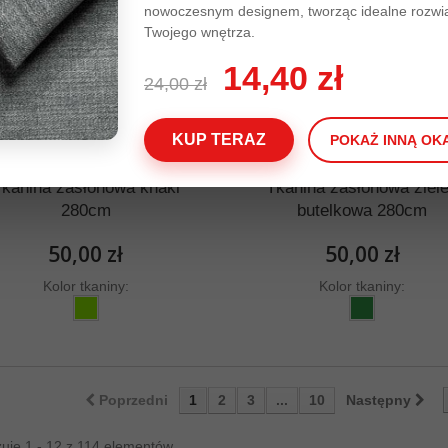
nowoczesnym designem, tworząc idealne rozwią
Twojego wnętrza.
14,40 zł
24,00 zł
KUP TERAZ
POKAŻ INNĄ OK
Tkanina zasłonowa khaki
Tkanina zasłonowa ziel
280cm
butelkowa 280cm
50,00 zł
50,00 zł
Kolor tkaniny:
Kolor tkaniny:
Poprzedni
1
2
3
...
10
Następny
uje 1 - 12 z 114 elementów