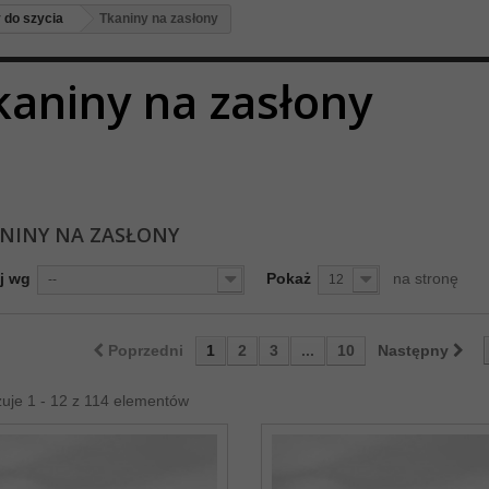
y do szycia
Tkaniny na zasłony
kaniny na zasłony
NINY NA ZASŁONY
j wg
Pokaż
na stronę
--
12
Poprzedni
1
2
3
...
10
Następny
uje 1 - 12 z 114 elementów