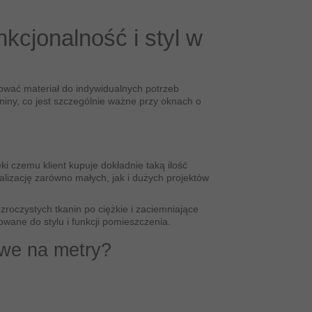
kcjonalność i styl w
ować materiał do indywidualnych potrzeb
niny, co jest szczególnie ważne przy oknach o
i czemu klient kupuje dokładnie taką ilość
ealizację zarówno małych, jak i dużych projektów
zroczystych tkanin po ciężkie i zaciemniające
wane do stylu i funkcji pomieszczenia.
owe na metry?