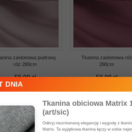
anina zasłonowa pudrowy
Tkanina zasłonowa ró
róż 280cm
280cm
50,00 zł
50,00 zł
 DNIA
Kolor tkaniny:
Kolor tkaniny:
Tkanina obiciowa Matrix 
(art/sic)
Odkryj niezrównaną elegancję i wygodę z tkani
Matrix. Ta wyjątkowa tkanina łączy w sobie najw