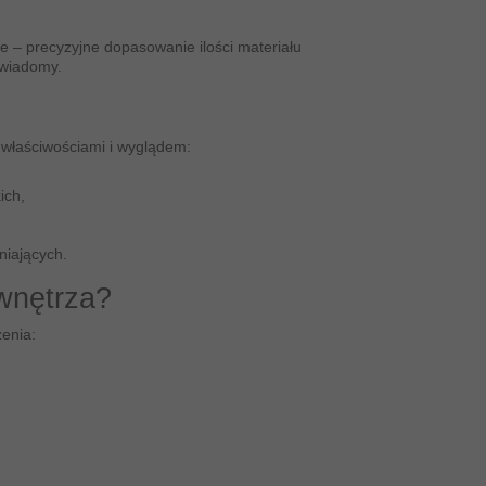
e – precyzyjne dopasowanie ilości materiału
świadomy.
 właściwościami i wyglądem:
ich,
niających.
 wnętrza?
enia: