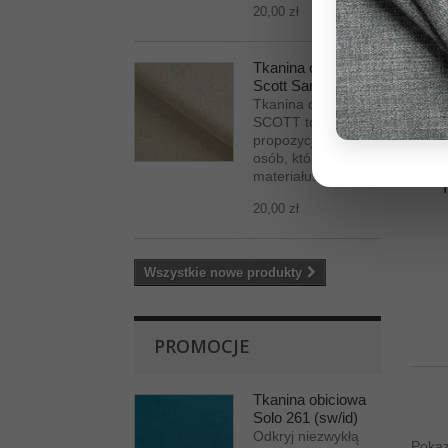
20,00 zł
Tkanina obiciowa
Scott Sand
Tkanina obiciowa
SCOTT to
propozycja dla
osób, które szukają
materiału...
20,00 zł
Wszystkie nowe produkty
PROMOCJE
Tkanina obiciowa
Solo 261 (sw/id)
Odkryj niezwykłą
Pokaz