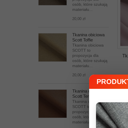
osób, które szukają
materiału...
20,00 zł
Złoty
Różnokolorowa
Tkanina obiciowa
Scott Toffie
Tkanina obiciowa
SCOTT to
Tk
propozycja dla
osób, które szukają
materiału...
20,00 zł
PRODUKT
Tkanina obiciowa
Scott Terracotta
Tkanina obiciowa
SCOTT to
propozycja dla
osób, które szukają
materiału...