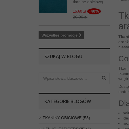
tkaninę obiciową...
-40%
15,60 zł
Tk
26,00 zł
ar
Wszystkie promocje
Tkan
aranż
niest
SZUKAJ W BLOGU
Co
Tkani
tkani
wnętr
Dostę
mater
KATEGORIE BLOGÓW
Dl
peł
TKANINY OBICIOWE (53)
ide
moż
lep