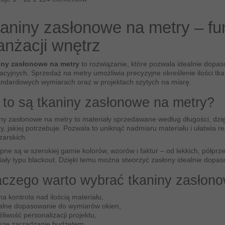
aniny zasłonowe na metry – fun
anżacji wnętrz
iny zasłonowe na metry
to rozwiązanie, które pozwala idealnie dopas
acyjnych. Sprzedaż na metry umożliwia precyzyjne określenie ilości tka
andardowych wymiarach oraz w projektach szytych na miarę.
 to są tkaniny zasłonowe na metry?
ny zasłonowe na metry to materiały sprzedawane według długości, dzięk
ny, jakiej potrzebuje. Pozwala to uniknąć nadmiaru materiału i ułatwia r
zarskich.
pne są w szerokiej gamie kolorów, wzorów i faktur – od lekkich, półprze
iały typu blackout. Dzięki temu można stworzyć zasłony idealnie dopaso
aczego warto wybrać tkaniny zasłon
na kontrola nad ilością materiału,
alne dopasowanie do wymiarów okien,
liwość personalizacji projektu,
sze zarządzanie budżetem,