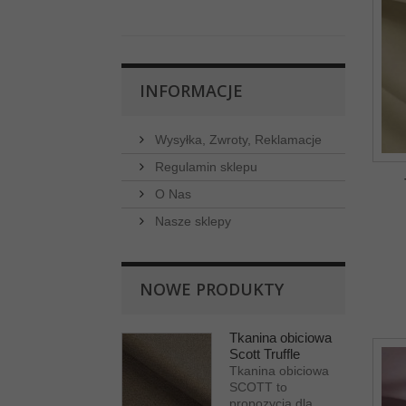
Limonka
Zielony
INFORMACJE
Szary
Brązowy
Wysyłka, Zwroty, Reklamacje
Regulamin sklepu
Czarny
Popiel
O Nas
Nasze sklepy
Kremowy
Turkusowy
NOWE PRODUKTY
Tkanina obiciowa
Scott Truffle
Grafitowy
Tkanina obiciowa
seledynowy
SCOTT to
propozycja dla