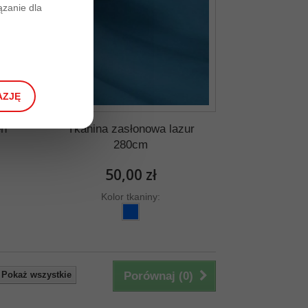
zanie dla
AZJĘ
eń
Tkanina zasłonowa lazur
280cm
50,00 zł
Kolor tkaniny:
Pokaż wszystkie
Porównaj (
0
)