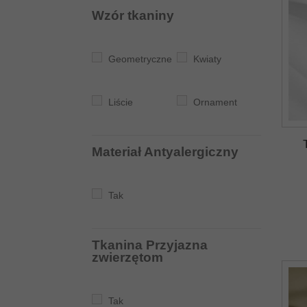
Wzór tkaniny
Bordowy
Pomarańczowy
Geometryczne
Kwiaty
Liście
Ornament
Aqua
Materiał Antyalergiczny
Niebieski
Granatowy
Tak
Różowy
Fioletowy
Tkanina Przyjazna
zwierzętom
Tak