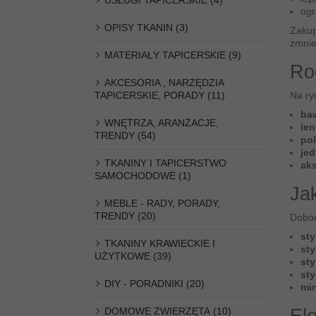
USŁUGI TAPICERSKIE (4)
ogr
OPISY TKANIN (3)
Zakup
zmnie
MATERIAŁY TAPICERSKIE (9)
Ro
AKCESORIA , NARZĘDZIA
TAPICERSKIE, PORADY (11)
Na ry
ba
WNĘTRZA, ARANŻACJE,
len
TRENDY (54)
pol
je
TKANINY I TAPICERSTWO
aks
SAMOCHODOWE (1)
Ja
MEBLE - RADY, PORADY,
TRENDY (20)
Dobór
sty
TKANINY KRAWIECKIE I
st
UŻYTKOWE (39)
st
sty
DIY - PORADNIKI (20)
mi
DOMOWE ZWIERZĘTA (10)