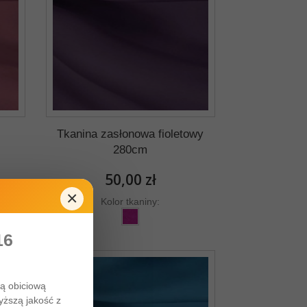
ż
Tkanina zasłonowa fioletowy
280cm
50,00 zł
×
Kolor tkaniny:
16
ną obiciową
yższą jakość z