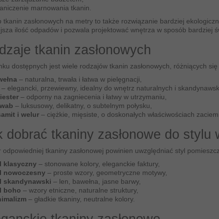
aniczenie marnowania tkanin.
 tkanin zasłonowych na metry to także rozwiązanie bardziej ekologiczn
jsza ilość odpadów i pozwala projektować wnętrza w sposób bardziej 
dzaje tkanin zasłonowych
nku dostępnych jest wiele rodzajów tkanin zasłonowych, różniących się
wełna
– naturalna, trwała i łatwa w pielęgnacji,
– elegancki, przewiewny, idealny do wnętrz naturalnych i skandynawsk
iester
– odporny na zagniecenia i łatwy w utrzymaniu,
dwab
– luksusowy, delikatny, o subtelnym połysku,
amit i welur
– ciężkie, mięsiste, o doskonałych właściwościach zaciem
k dobrać tkaniny zasłonowe do stylu
 odpowiedniej tkaniny zasłonowej powinien uwzględniać styl pomieszcz
l klasyczny
– stonowane kolory, eleganckie faktury,
yl nowoczesny
– proste wzory, geometryczne motywy,
yl skandynawski
– len, bawełna, jasne barwy,
l boho
– wzory etniczne, naturalne struktury,
nimalizm
– gładkie tkaniny, neutralne kolory.