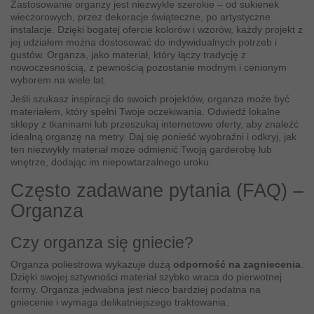
Zastosowanie organzy jest niezwykle szerokie – od sukienek
wieczorowych, przez dekoracje świąteczne, po artystyczne
instalacje. Dzięki bogatej ofercie kolorów i wzorów, każdy projekt z
jej udziałem można dostosować do indywidualnych potrzeb i
gustów. Organza, jako materiał, który łączy tradycję z
nowoczesnością, z pewnością pozostanie modnym i cenionym
wyborem na wiele lat.
Jeśli szukasz inspiracji do swoich projektów, organza może być
materiałem, który spełni Twoje oczekiwania. Odwiedź lokalne
sklepy z tkaninami lub przeszukaj internetowe oferty, aby znaleźć
idealną organzę na metry. Daj się ponieść wyobraźni i odkryj, jak
ten niezwykły materiał może odmienić Twoją garderobę lub
wnętrze, dodając im niepowtarzalnego uroku.
Często zadawane pytania (FAQ) –
Organza
Czy organza się gniecie?
Organza poliestrowa wykazuje dużą
odporność na zagniecenia
.
Dzięki swojej sztywności materiał szybko wraca do pierwotnej
formy. Organza jedwabna jest nieco bardziej podatna na
gniecenie i wymaga delikatniejszego traktowania.