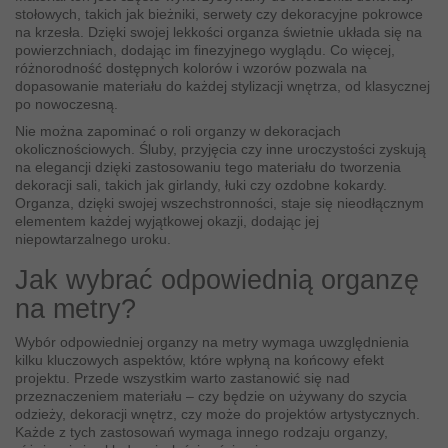
stołowych, takich jak bieżniki, serwety czy dekoracyjne pokrowce
na krzesła. Dzięki swojej lekkości organza świetnie układa się na
powierzchniach, dodając im finezyjnego wyglądu. Co więcej,
różnorodność dostępnych kolorów i wzorów pozwala na
dopasowanie materiału do każdej stylizacji wnętrza, od klasycznej
po nowoczesną.
Nie można zapominać o roli organzy w dekoracjach
okolicznościowych. Śluby, przyjęcia czy inne uroczystości zyskują
na elegancji dzięki zastosowaniu tego materiału do tworzenia
dekoracji sali, takich jak girlandy, łuki czy ozdobne kokardy.
Organza, dzięki swojej wszechstronności, staje się nieodłącznym
elementem każdej wyjątkowej okazji, dodając jej
niepowtarzalnego uroku.
Jak wybrać odpowiednią organzę
na metry?
Wybór odpowiedniej organzy na metry wymaga uwzględnienia
kilku kluczowych aspektów, które wpłyną na końcowy efekt
projektu. Przede wszystkim warto zastanowić się nad
przeznaczeniem materiału – czy będzie on używany do szycia
odzieży, dekoracji wnętrz, czy może do projektów artystycznych.
Każde z tych zastosowań wymaga innego rodzaju organzy,