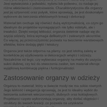
Jest wytwarzana z jedwabiu, nylonu lub poliestru, co nadaje jej
różne właściwości i zastosowania. Charakterystyczna dla organzy
jest jej sztywność oraz połysk, które sprawiają, że jest doskonałym
wyborem do tworzenia efektownych kreacji i dekoracji.
Materiał ten cechuje się również dużą wytrzymałością, co czyni go
idealnym do projektów wymagających nie tylko estetyki, ale i
trwałości. Dzięki swojej lekkości, organza świetnie nadaje się do
szycia odzieży, która wymaga delikatnych i zwiewnych akcentów.
Co więcej, jej przezroczystość pozwala na tworzenie warstwowych
efektów, które dodają głębi i tekstury.
Organza jest także odporna na plamy, co jest istotną zaletą w
kontekście jej użytkowania w dekoracjach wnętrz i odzieży.
Niezależnie od tego, czy wybierasz organzę na metry do uszycia
sukni ślubnej, czy też do stworzenia zasłon, ten materiał oferuje
wyjątkową kombinację piękna i funkcjonalności.
Zastosowanie organzy w odzieży
Organza to materiał, który w świecie mody nie ma sobie równych.
Jego lekkość i elegancja sprawiają, że jest to idealny wybór do
tworzenia sukienek wieczorowych, ślubnych oraz koktajlowych.
Projektanci często wykorzystują organzę, aby dodać objętości i
struktury do swoich kreacji, co pozwala na uzyskanie