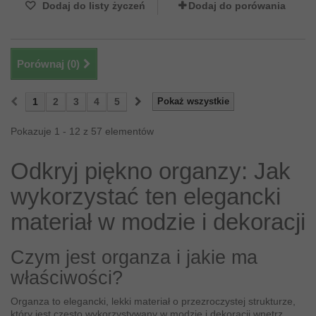
Dodaj do listy życzeń
Dodaj do porówania
Porównaj (
0
)
1
2
3
4
5
Pokaż wszystkie
Pokazuje 1 - 12 z 57 elementów
Odkryj piękno organzy: Jak
wykorzystać ten elegancki
materiał w modzie i dekoracji
Czym jest organza i jakie ma
właściwości?
Organza to elegancki, lekki materiał o przezroczystej strukturze,
który jest często wykorzystywany w modzie i dekoracji wnętrz.