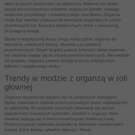
dekoracyjnych lampionów czy abażurów. Materiał ten dzięki
swojej przezroczystości subtelnie rozprasza światło, nadając
wnętrzom przytulnego i romantycznego charakteru. Organza
może być również używana do tworzenia oryginalnych ozdób
choinkowych czy dekoracji świątecznych, które z pewnością
przyciągną uwagę.
Osoby o artystycznej duszy mogą wykorzystać organzę do
tworzenia unikalnych kolaży, obrazów czy instalacji
przestrzennych. Dzięki bogatej palecie kolorów i faktur materiał
ten idealnie nadaje się do eksperymentów twórczych. Niezależnie
od projektu, organza zawsze dodaje pracom artystycznym
lekkości i wyjątkowego uroku.
Trendy w modzie z organzą w roli
głównej
Organza nieustannie pojawia się na światowych wybiegach,
będąc materiałem chętnie wykorzystywanym przez największych
projektantów. W ostatnich sezonach obserwuje się wzrost
popularności zwiewnych sukienek i spódnic z organzy, które
idealnie wpisują się w trend romantycznej i kobiecej mody.
Przezroczystość materiału pozwala na tworzenie warstwowych
kreacji, które dodają sylwetce lekkości i finezji.