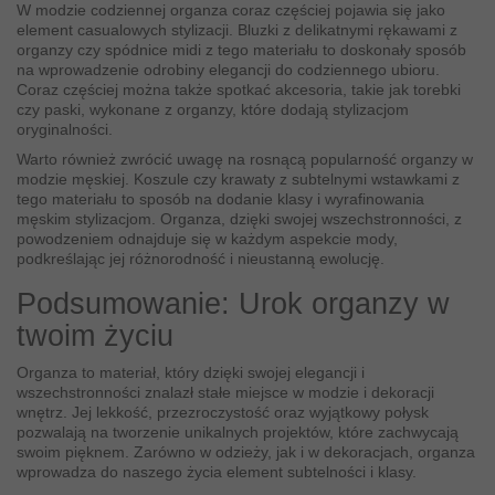
W modzie codziennej organza coraz częściej pojawia się jako
element casualowych stylizacji. Bluzki z delikatnymi rękawami z
organzy czy spódnice midi z tego materiału to doskonały sposób
na wprowadzenie odrobiny elegancji do codziennego ubioru.
Coraz częściej można także spotkać akcesoria, takie jak torebki
czy paski, wykonane z organzy, które dodają stylizacjom
oryginalności.
Warto również zwrócić uwagę na rosnącą popularność organzy w
modzie męskiej. Koszule czy krawaty z subtelnymi wstawkami z
tego materiału to sposób na dodanie klasy i wyrafinowania
męskim stylizacjom. Organza, dzięki swojej wszechstronności, z
powodzeniem odnajduje się w każdym aspekcie mody,
podkreślając jej różnorodność i nieustanną ewolucję.
Podsumowanie: Urok organzy w
twoim życiu
Organza to materiał, który dzięki swojej elegancji i
wszechstronności znalazł stałe miejsce w modzie i dekoracji
wnętrz. Jej lekkość, przezroczystość oraz wyjątkowy połysk
pozwalają na tworzenie unikalnych projektów, które zachwycają
swoim pięknem. Zarówno w odzieży, jak i w dekoracjach, organza
wprowadza do naszego życia element subtelności i klasy.