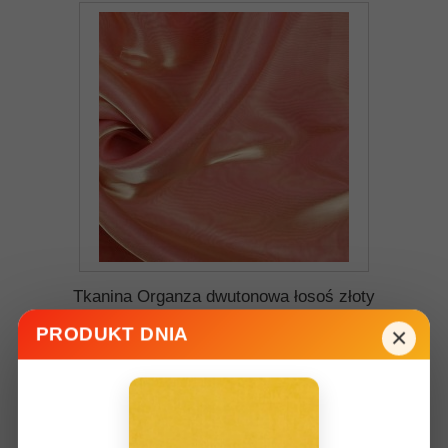
Tkanina Organza dwutonowa łosoś złoty
×
PRODUKT DNIA
30,00 zł
Dodaj do koszyka
Więcej