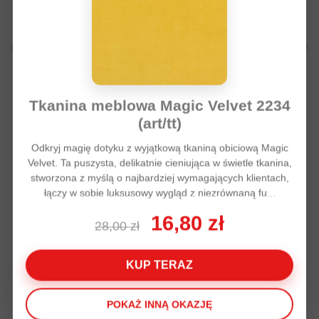
Kolor tkaniny:
Dodaj do listy życzeń
Dodaj do porówania
Tkanina meblowa Magic Velvet 2234
(art/tt)
Odkryj magię dotyku z wyjątkową tkaniną obiciową Magic
Velvet. Ta puszysta, delikatnie cieniująca w świetle tkanina,
stworzona z myślą o najbardziej wymagających klientach,
łączy w sobie luksusowy wygląd z niezrównaną fu...
16,80 zł
28,00 zł
KUP TERAZ
Tkanina Organza dwutonowa złoty
POKAŻ INNĄ OKAZJĘ