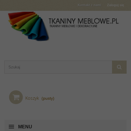
Kontakt z nami
Zaloguj się
Koszyk
(pusty)
MENU