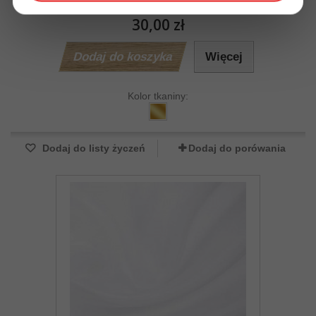
30,00 zł
Dodaj do koszyka
Więcej
Kolor tkaniny:
Dodaj do listy życzeń
Dodaj do porówania