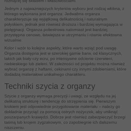
różniącej się składem i właściwościami.
Jednym z najważniejszych kryteriów wyboru jest rodzaj włókna, z
którego wykonana jest organza. Jedwabna organza
charakteryzuje się wyjątkową delikatnością i naturalnym
połyskiem, jednak jest również droższa i bardziej wymagająca w
pielęgnacji. Organza poliestrowa natomiast jest bardziej
przystępna cenowo, łatwiejsza w utrzymaniu i równie efektowna
wizualnie.
Kolor i wzór to kolejne aspekty, które warto wziąć pod uwagę.
Organza dostępna jest w szerokiej gamie barw, od klasycznych,
takich jak biały czy ecru, po intensywne odcienie czerwieni,
niebieskiego lub zieleni. W zależności od projektu można również
wybrać organzę z haftami, cekinami czy innymi zdobieniami, które
dodadzą materiałowi unikalnego charakteru.
Techniki szycia z organzy
Szycie z organzy wymaga precyzji i uwagi, ze względu na jej
delikatną strukturę i tendencję do strzępienia się. Pierwszym
krokiem jest odpowiednie przygotowanie materiału – należy go
dokładnie przyciąć za pomocą ostrych nożyczek, aby uniknąć
poszarpanych krawędzi. Dobrze jest również zabezpieczyć brzegi
taśmą lub krojem zygzakowym, co zapobiegnie ich dalszemu
niszczeniu.