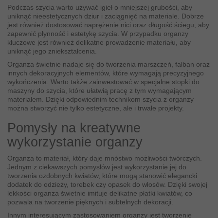
Podczas szycia warto używać igieł o mniejszej grubości, aby
uniknąć nieestetycznych dziur i zaciągnięć na materiale. Dobrze
jest również dostosować naprężenie nici oraz długość ściegu, aby
zapewnić płynność i estetykę szycia. W przypadku organzy
kluczowe jest również delikatne prowadzenie materiału, aby
uniknąć jego zniekształcenia.
Organza świetnie nadaje się do tworzenia marszczeń, falban oraz
innych dekoracyjnych elementów, które wymagają precyzyjnego
wykończenia. Warto także zainwestować w specjalne stopki do
maszyny do szycia, które ułatwią pracę z tym wymagającym
materiałem. Dzięki odpowiednim technikom szycia z organzy
można stworzyć nie tylko estetyczne, ale i trwałe projekty.
Pomysły na kreatywne
wykorzystanie organzy
Organza to materiał, który daje mnóstwo możliwości twórczych.
Jednym z ciekawszych pomysłów jest wykorzystanie jej do
tworzenia ozdobnych kwiatów, które mogą stanowić elegancki
dodatek do odzieży, torebek czy opasek do włosów. Dzięki swojej
lekkości organza świetnie imituje delikatne płatki kwiatów, co
pozwala na tworzenie pięknych i subtelnych dekoracji.
Innym interesującym zastosowaniem organzy jest tworzenie