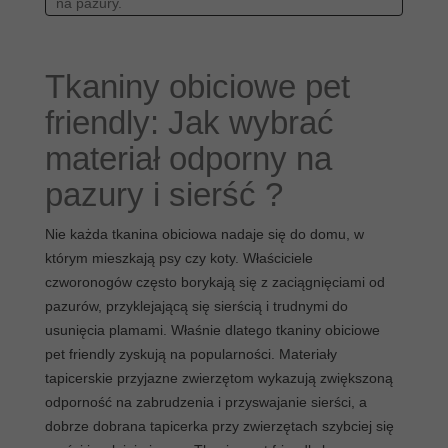
na pazury.
2.1. Gęsty i zwarty splot chroniący przed
zaciągnięciami.
2.2. Wzmocniona struktura minimalizująca ryzyko
Tkaniny obiciowe pet
uszkodzeń.
friendly: Jak wybrać
2.3. Testy laboratoryjne potwierdzające
odporność materiału.
materiał odporny na
3. Tkaniny tapicerskie pet friendly – które struktury
pazury i sierść ?
najlepiej radzą sobie z sierścią ?
3.1. Gładkie powierzchnie ułatwiające usuwanie
Nie każda tkanina obiciowa nadaje się do domu, w
kłaczków.
którym mieszkają psy czy koty. Właściciele
3.2. Materiały nieprzytrzymujące sierści w głębi
czworonogów często borykają się z zaciągnięciami od
splotu.
pazurów, przyklejającą się sierścią i trudnymi do
3.3. Różnice między welurami, szenilami i
usunięcia plamami. Właśnie dlatego tkaniny obiciowe
tkaninami gładkimi.
pet friendly zyskują na popularności. Materiały
4. Łatwość czyszczenia i odporność na zabrudzenia
tapicerskie przyjazne zwierzętom wykazują zwiększoną
w materiałach pet friendly.
odporność na zabrudzenia i przyswajanie sierści, a
4.1. Impregnacje chroniące przed wnikaniem
dobrze dobrana tapicerka przy zwierzętach szybciej się
płynów.