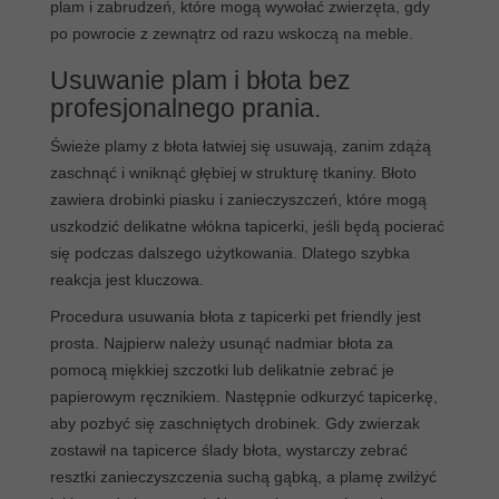
plam i zabrudzeń, które mogą wywołać zwierzęta, gdy
po powrocie z zewnątrz od razu wskoczą na meble.
Usuwanie plam i błota bez
profesjonalnego prania.
Świeże plamy z błota łatwiej się usuwają, zanim zdążą
zaschnąć i wniknąć głębiej w strukturę tkaniny. Błoto
zawiera drobinki piasku i zanieczyszczeń, które mogą
uszkodzić delikatne włókna tapicerki, jeśli będą pocierać
się podczas dalszego użytkowania. Dlatego szybka
reakcja jest kluczowa.
Procedura usuwania błota z tapicerki pet friendly jest
prosta. Najpierw należy usunąć nadmiar błota za
pomocą miękkiej szczotki lub delikatnie zebrać je
papierowym ręcznikiem. Następnie odkurzyć tapicerkę,
aby pozbyć się zaschniętych drobinek. Gdy zwierzak
zostawił na tapicerce ślady błota, wystarczy zebrać
resztki zanieczyszczenia suchą gąbką, a plamę zwilżyć