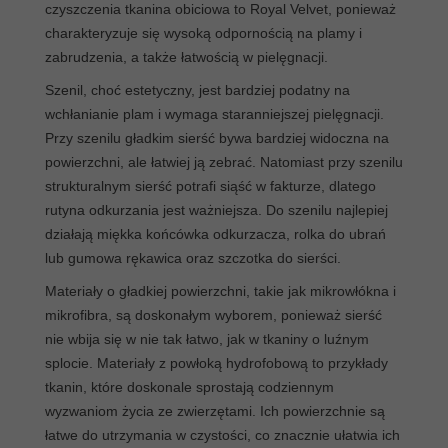
czyszczenia tkanina obiciowa to Royal Velvet, ponieważ
charakteryzuje się wysoką odpornością na plamy i
zabrudzenia, a także łatwością w pielęgnacji.
Szenil, choć estetyczny, jest bardziej podatny na
wchłanianie plam i wymaga staranniejszej pielęgnacji.
Przy szenilu gładkim sierść bywa bardziej widoczna na
powierzchni, ale łatwiej ją zebrać. Natomiast przy szenilu
strukturalnym sierść potrafi siąść w fakturze, dlatego
rutyna odkurzania jest ważniejsza. Do szenilu najlepiej
działają miękka końcówka odkurzacza, rolka do ubrań
lub gumowa rękawica oraz szczotka do sierści.
Materiały o gładkiej powierzchni, takie jak mikrowłókna i
mikrofibra, są doskonałym wyborem, ponieważ sierść
nie wbija się w nie tak łatwo, jak w tkaniny o luźnym
splocie. Materiały z powłoką hydrofobową to przykłady
tkanin, które doskonale sprostają codziennym
wyzwaniom życia ze zwierzętami. Ich powierzchnie są
łatwe do utrzymania w czystości, co znacznie ułatwia ich