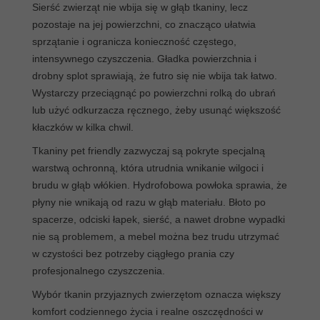
Sierść zwierząt nie wbija się w głąb tkaniny, lecz
pozostaje na jej powierzchni, co znacząco ułatwia
sprzątanie i ogranicza konieczność częstego,
intensywnego czyszczenia. Gładka powierzchnia i
drobny splot sprawiają, że futro się nie wbija tak łatwo.
Wystarczy przeciągnąć po powierzchni rolką do ubrań
lub użyć odkurzacza ręcznego, żeby usunąć większość
kłaczków w kilka chwil.
Tkaniny pet friendly zazwyczaj są pokryte specjalną
warstwą ochronną, która utrudnia wnikanie wilgoci i
brudu w głąb włókien. Hydrofobowa powłoka sprawia, że
płyny nie wnikają od razu w głąb materiału. Błoto po
spacerze, odciski łapek, sierść, a nawet drobne wypadki
nie są problemem, a mebel można bez trudu utrzymać
w czystości bez potrzeby ciągłego prania czy
profesjonalnego czyszczenia.
Wybór tkanin przyjaznych zwierzętom oznacza większy
komfort codziennego życia i realne oszczędności w