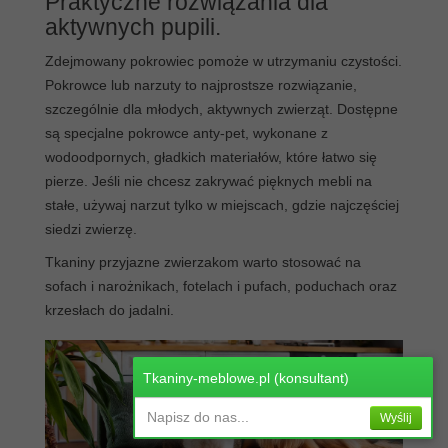
Praktyczne rozwiązania dla
aktywnych pupili.
Zdejmowany pokrowiec pomoże w utrzymaniu czystości.
Pokrowce lub narzuty to najprostsze rozwiązanie,
szczególnie dla młodych, aktywnych zwierząt. Dostępne
są specjalne pokrowce anty-pet, wykonane z
wodoodpornych, gładkich materiałów, które łatwo się
pierze. Jeśli nie chcesz zakrywać pięknych mebli na
stałe, używaj narzut tylko w miejscach, gdzie najczęściej
siedzi zwierzę.
Tkaniny przyjazne zwierzakom warto stosować na
sofach i narożnikach, fotelach i pufach, poduchach oraz
krzesłach do jadalni.
Tkaniny-meblowe.pl (konsultant)
Napisz do nas...
Wyślij