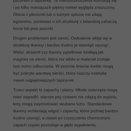
pazurem o tapicerkę. Te mikrouszkodzenia kumulują się
i po kilku miesiącach piękny mebel wygląda zniszczony.
Obicia z plecionki lub o luźnym splocie nie zdają
egzaminu, ponieważ o ich strukturę z łatwością zahaczą
kocie lub psie pazurki.
Drugim problemem jest sierść. Owłosienie wbija się w
strukturę tkaniny i bardzo trudno je stamtąd usunąć.
Welur, aksamit czy tkaniny pętelkowe działają jak
magnes na sierść, która raz wbita w materiał zostaje
tam mimo odkurzania. W sezonie linienia meble mogą
być pokryte warstwą sierści, która niszczy estetykę
nawet najpiękniejszych tapicerek.
Trzeci aspekt to zapachy i plamy. Młode zwierzęta mogą
mieć wypadki, starsze psy czasem nie zdążą do wyjścia,
koty mogą zwymiotować skubane futro. Standardowe
tkaniny wchłaniają wilgoć i zapachy, które później bardzo
trudno usunąć, a nawet po czyszczeniu chemicznym
zapach często pozostaje w głębi wypełnienia.