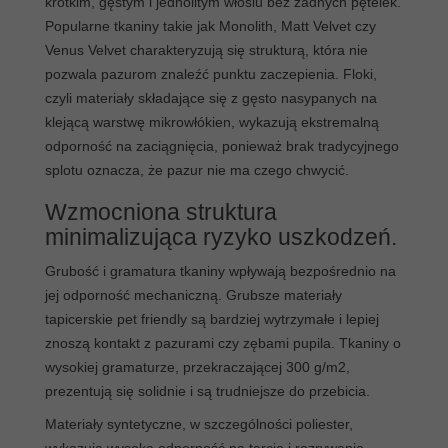
krótkim, gęstym i jednolitym włosiu bez żadnych pętelek.
Popularne tkaniny takie jak Monolith, Matt Velvet czy
Venus Velvet charakteryzują się strukturą, która nie
pozwala pazurom znaleźć punktu zaczepienia. Floki,
czyli materiały składające się z gęsto nasypanych na
klejącą warstwę mikrowłókien, wykazują ekstremalną
odporność na zaciągnięcia, ponieważ brak tradycyjnego
splotu oznacza, że pazur nie ma czego chwycić.
Wzmocniona struktura
minimalizująca ryzyko uszkodzeń.
Grubość i gramatura tkaniny wpływają bezpośrednio na
jej odporność mechaniczną. Grubsze materiały
tapicerskie pet friendly są bardziej wytrzymałe i lepiej
znoszą kontakt z pazurami czy zębami pupila. Tkaniny o
wysokiej gramaturze, przekraczającej 300 g/m2,
prezentują się solidnie i są trudniejsze do przebicia.
Materiały syntetyczne, w szczególności poliester,