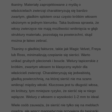
tkaniny. Materiały zaprojektowane z myślą o
właścicielach zwierząt charakteryzują się bardzo
zwartym, gładkim splotem oraz często krótkim włosem
ułożonym w jednym kierunku. Taka budowa sprawia, że
włosy zwierzęce nie mają możliwości wniknięcia w głąb
struktury materiału, pozostają na powierzchni, skąd
można je łatwo zebrać.
Tkaniny o gładkiej fakturze, takie jak Magic Velvet, Freya
lub Ross, minimalizują czepianie się sierści. Warto
unikać grubych plecionek i boucle. Welury tapicerskie z
krótkim, zwartym włosem to klasyczny wybór dla
właścicieli zwierząt. Charakteryzują się jedwabistą,
gładką powierzchnią, na której sierść nie ma szans
wniknąć między włoski. Kluczowa jest tu długość włosa,
im krótszy, tym mniejsze ryzyko, że sierść się w niego
wplącze. Welury z włosem o wysokości 1-2 mm to ideał.
Wiele osób zauważa, że sierść nie tylko się na meblach
osadza, ale wręcz magnetycznie przywiera do tapicerki.