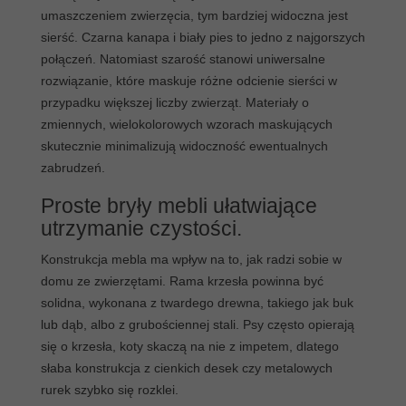
umaszczeniem zwierzęcia, tym bardziej widoczna jest
sierść. Czarna kanapa i biały pies to jedno z najgorszych
połączeń. Natomiast szarość stanowi uniwersalne
rozwiązanie, które maskuje różne odcienie sierści w
przypadku większej liczby zwierząt. Materiały o
zmiennych, wielokolorowych wzorach maskujących
skutecznie minimalizują widoczność ewentualnych
zabrudzeń.
Proste bryły mebli ułatwiające
utrzymanie czystości.
Konstrukcja mebla ma wpływ na to, jak radzi sobie w
domu ze zwierzętami. Rama krzesła powinna być
solidna, wykonana z twardego drewna, takiego jak buk
lub dąb, albo z grubościennej stali. Psy często opierają
się o krzesła, koty skaczą na nie z impetem, dlatego
słaba konstrukcja z cienkich desek czy metalowych
rurek szybko się rozklei.