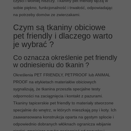
czyści i wolniej niszczy. Tkaniny pet friendly łączą w
4.2. Usuwanie plam i błota bez profesjonalnego
sobie piękno, funkcjonalność i trwałość, odpowiadając
prania.
na potrzeby domów ze zwierzakami.
4.3. Higiena i świeżość tapicerki na co dzień.
5. Jak wybrać kolor i typ mebla do domu z psem lub
Czym są tkaniny obiciowe
kotem ?
pet friendly i dlaczego warto
5.1. Odcienie maskujące sierść i codzienne ślady
je wybrać ?
użytkowania.
5.2. Proste bryły mebli ułatwiające utrzymanie
Co oznacza określenie pet friendly
czystości.
w odniesieniu do tkanin ?
5.3. Praktyczne rozwiązania dla aktywnych pupili.
6. Pielęgnacja mebli z tkaninami przyjaznych
Określenia PET FRIENDLY, PETPROOF lub ANIMAL
zwierzętom.
PROOF na etykietach materiałów obiciowych
6.1. Regularne odkurzanie i szybka reakcja na
sygnalizują, że tkanina przeszła specjalne testy
zabrudzenia.
odporności na zaciągnięcia i kontakt z pazurami.
6.2. Dodatkowe akcesoria wspierające czystość
Tkaniny tapicerskie pet friendly to materiały stworzone
tapicerki.
specjalnie do wnętrz, w których mieszkają psy i koty. Ich
6.3. Przycinanie pazurów i udostępnianie
zaawansowana konstrukcja oparta na gęstym splocie i
legowisk jako prewencja.
odpowiednio dobranych włóknach ogranicza wbijanie
7. Wnioski