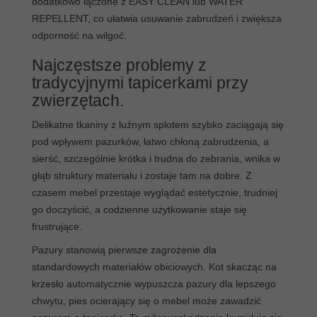
dodatkowo łączone z EASY CLEAN lub WATER
REPELLENT, co ułatwia usuwanie zabrudzeń i zwiększa
odporność na wilgoć.
Najczęstsze problemy z
tradycyjnymi tapicerkami przy
zwierzętach.
Delikatne tkaniny z luźnym splotem szybko zaciągają się
pod wpływem pazurków, łatwo chłoną zabrudzenia, a
sierść, szczególnie krótka i trudna do zebrania, wnika w
głąb struktury materiału i zostaje tam na dobre. Z
czasem mebel przestaje wyglądać estetycznie, trudniej
go doczyścić, a codzienne użytkowanie staje się
frustrujące.
Pazury stanowią pierwsze zagrożenie dla
standardowych materiałów obiciowych. Kot skacząc na
krzesło automatycznie wypuszcza pazury dla lepszego
chwytu, pies ocierający się o mebel może zawadzić