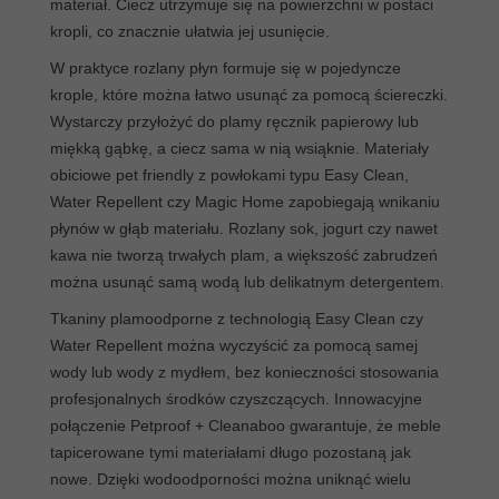
materiał. Ciecz utrzymuje się na powierzchni w postaci
kropli, co znacznie ułatwia jej usunięcie.
W praktyce rozlany płyn formuje się w pojedyncze
krople, które można łatwo usunąć za pomocą ściereczki.
Wystarczy przyłożyć do plamy ręcznik papierowy lub
miękką gąbkę, a ciecz sama w nią wsiąknie. Materiały
obiciowe pet friendly z powłokami typu Easy Clean,
Water Repellent czy Magic Home zapobiegają wnikaniu
płynów w głąb materiału. Rozlany sok, jogurt czy nawet
kawa nie tworzą trwałych plam, a większość zabrudzeń
można usunąć samą wodą lub delikatnym detergentem.
Tkaniny plamoodporne z technologią Easy Clean czy
Water Repellent można wyczyścić za pomocą samej
wody lub wody z mydłem, bez konieczności stosowania
profesjonalnych środków czyszczących. Innowacyjne
połączenie Petproof + Cleanaboo gwarantuje, że meble
tapicerowane tymi materiałami długo pozostaną jak
nowe. Dzięki wodoodporności można uniknąć wielu