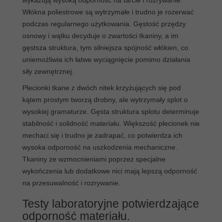
wykazują wysoką odporność na tarcie i rozrywanie.
Włókna poliestrowe są wytrzymałe i trudno je rozerwać
podczas regularnego użytkowania. Gęstość przędzy
osnowy i wątku decyduje o zwartości tkaniny, a im
gęstsza struktura, tym silniejsza spójność włókien, co
uniemożliwia ich łatwe wyciągnięcie pomimo działania
siły zewnętrznej.
Plecionki tkane z dwóch nitek krzyżujących się pod
kątem prostym tworzą drobny, ale wytrzymały splot o
wysokiej gramaturze. Gęsta struktura splotu determinuje
stabilność i solidność materiału. Większość plecionek nie
mechaci się i trudno je zadrapać, co potwierdza ich
wysoka odporność na uszkodzenia mechaniczne.
Tkaniny ze wzmocnieniami poprzez specjalne
wykończenia lub dodatkowe nici mają lepszą odporność
na przesuwalność i rozrywanie.
Testy laboratoryjne potwierdzające
odporność materiału.