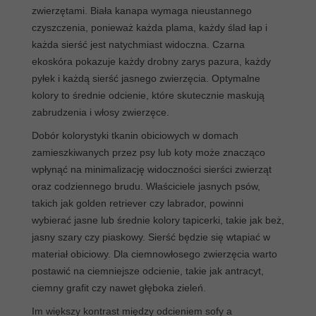
zwierzętami. Biała kanapa wymaga nieustannego
czyszczenia, ponieważ każda plama, każdy ślad łap i
każda sierść jest natychmiast widoczna. Czarna
ekoskóra pokazuje każdy drobny zarys pazura, każdy
pyłek i każdą sierść jasnego zwierzęcia. Optymalne
kolory to średnie odcienie, które skutecznie maskują
zabrudzenia i włosy zwierzęce.
Dobór kolorystyki tkanin obiciowych w domach
zamieszkiwanych przez psy lub koty może znacząco
wpłynąć na minimalizację widoczności sierści zwierząt
oraz codziennego brudu. Właściciele jasnych psów,
takich jak golden retriever czy labrador, powinni
wybierać jasne lub średnie kolory tapicerki, takie jak beż,
jasny szary czy piaskowy. Sierść będzie się wtapiać w
materiał obiciowy. Dla ciemnowłosego zwierzęcia warto
postawić na ciemniejsze odcienie, takie jak antracyt,
ciemny grafit czy nawet głęboka zieleń.
Im większy kontrast między odcieniem sofy a