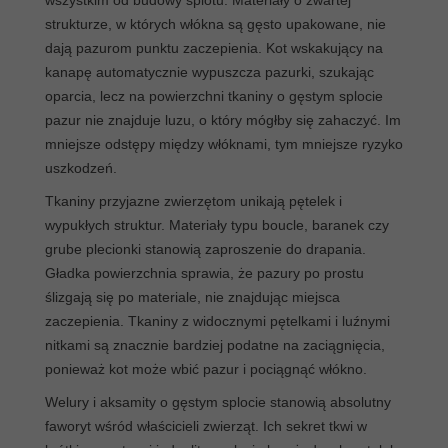
wszystkim od budowy splotu. Materiały o zwartej
strukturze, w których włókna są gęsto upakowane, nie
dają pazurom punktu zaczepienia. Kot wskakujący na
kanapę automatycznie wypuszcza pazurki, szukając
oparcia, lecz na powierzchni tkaniny o gęstym splocie
pazur nie znajduje luzu, o który mógłby się zahaczyć. Im
mniejsze odstępy między włóknami, tym mniejsze ryzyko
uszkodzeń.
Tkaniny przyjazne zwierzętom unikają pętelek i
wypukłych struktur. Materiały typu boucle, baranek czy
grube plecionki stanowią zaproszenie do drapania.
Gładka powierzchnia sprawia, że pazury po prostu
ślizgają się po materiale, nie znajdując miejsca
zaczepienia. Tkaniny z widocznymi pętelkami i luźnymi
nitkami są znacznie bardziej podatne na zaciągnięcia,
ponieważ kot może wbić pazur i pociągnąć włókno.
Welury i aksamity o gęstym splocie stanowią absolutny
faworyt wśród właścicieli zwierząt. Ich sekret tkwi w