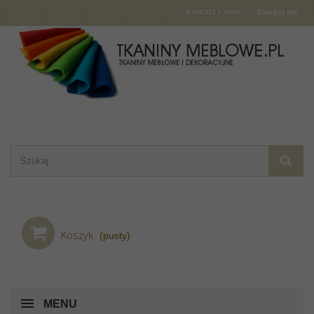
Kontakt z nami
Zaloguj się
Koszyk
(pusty)
MENU