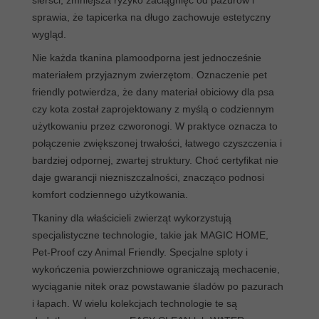
sierści, zmniejsza ryzyko zaciągnięć od pazurów i
8. FAQs
sprawia, że tapicerka na długo zachowuje estetyczny
wygląd.
Nie każda tkanina plamoodporna jest jednocześnie
materiałem przyjaznym zwierzętom. Oznaczenie pet
friendly potwierdza, że dany materiał obiciowy dla psa
czy kota został zaprojektowany z myślą o codziennym
użytkowaniu przez czworonogi. W praktyce oznacza to
połączenie zwiększonej trwałości, łatwego czyszczenia i
bardziej odpornej, zwartej struktury. Choć certyfikat nie
daje gwarancji niezniszczalności, znacząco podnosi
komfort codziennego użytkowania.
Tkaniny dla właścicieli zwierząt wykorzystują
specjalistyczne technologie, takie jak MAGIC HOME,
Pet-Proof czy Animal Friendly. Specjalne sploty i
wykończenia powierzchniowe ograniczają mechacenie,
wyciąganie nitek oraz powstawanie śladów po pazurach
i łapach. W wielu kolekcjach technologie te są