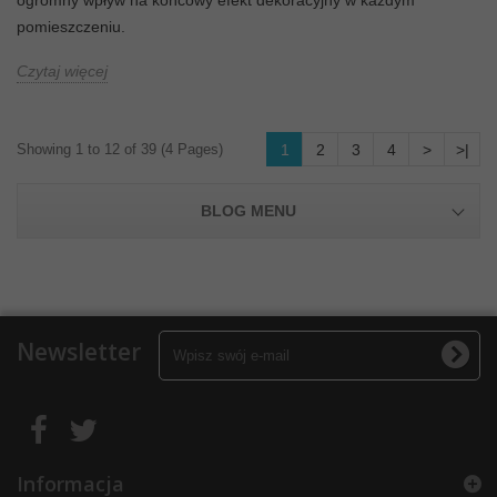
ogromny wpływ na końcowy efekt dekoracyjny w każdym
pomieszczeniu.
Czytaj więcej
Showing 1 to 12 of 39 (4 Pages)
1
2
3
4
>
>|
BLOG MENU
Newsletter
Informacja