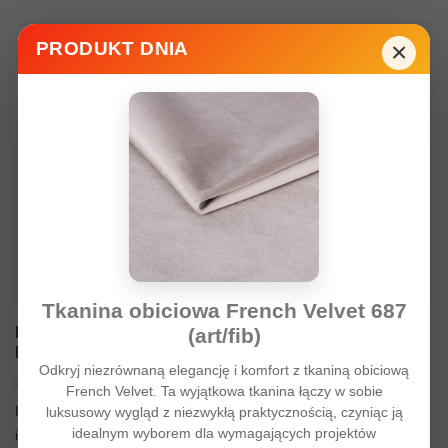
×
PRODUKT DNIA
Tkanina obiciowa French Velvet 687
(art/fib)
DZIANINA. CO TO ZA MATERIAŁ ? KLIKA
PRAKTYCZNYCH INFORMACJI.
Odkryj niezrównaną elegancję i komfort z tkaniną obiciową
730 Wyświetlenia
0
Lubię
French Velvet. Ta wyjątkowa tkanina łączy w sobie
Dzianina to materiał, który wyróżnia się wyjątkową elastycznością
luksusowy wygląd z niezwykłą praktycznością, czyniąc ją
idealnym wyborem dla wymagających projektów
i miękkością dzięki charakterystycznej strukturze oczkowej. W