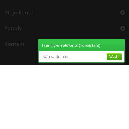
Moje konto
Porady
Kontakt
Tkaniny-meblowe.pl (konsultant)
Napisz do nas...
Wyślij