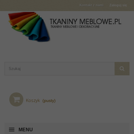
Kontakt z nami
Zaloguj się
Koszyk
(pusty)
MENU