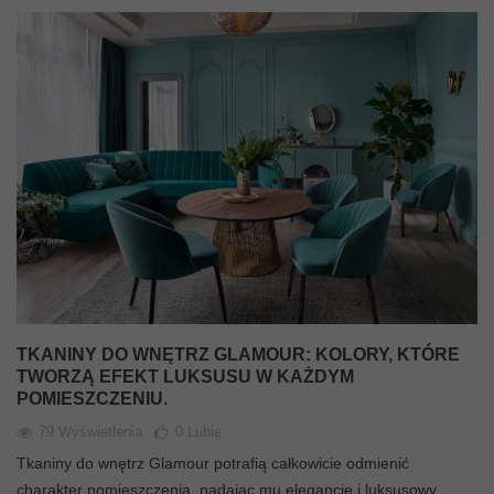
TKANINY DO WNĘTRZ GLAMOUR: KOLORY, KTÓRE
TWORZĄ EFEKT LUKSUSU W KAŻDYM
POMIESZCZENIU.
79 Wyświetlenia
0
Lubię
Tkaniny do wnętrz Glamour potrafią całkowicie odmienić
charakter pomieszczenia, nadając mu elegancję i luksusowy