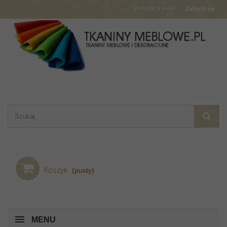
Kontakt z nami
Zaloguj się
Koszyk
(pusty)
MENU