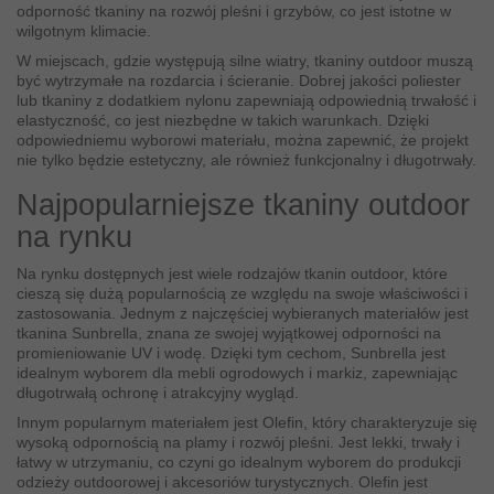
odporność tkaniny na rozwój pleśni i grzybów, co jest istotne w
wilgotnym klimacie.
W miejscach, gdzie występują silne wiatry, tkaniny outdoor muszą
być wytrzymałe na rozdarcia i ścieranie. Dobrej jakości poliester
lub tkaniny z dodatkiem nylonu zapewniają odpowiednią trwałość i
elastyczność, co jest niezbędne w takich warunkach. Dzięki
odpowiedniemu wyborowi materiału, można zapewnić, że projekt
nie tylko będzie estetyczny, ale również funkcjonalny i długotrwały.
Najpopularniejsze tkaniny outdoor
na rynku
Na rynku dostępnych jest wiele rodzajów tkanin outdoor, które
cieszą się dużą popularnością ze względu na swoje właściwości i
zastosowania. Jednym z najczęściej wybieranych materiałów jest
tkanina Sunbrella, znana ze swojej wyjątkowej odporności na
promieniowanie UV i wodę. Dzięki tym cechom, Sunbrella jest
idealnym wyborem dla mebli ogrodowych i markiz, zapewniając
długotrwałą ochronę i atrakcyjny wygląd.
Innym popularnym materiałem jest Olefin, który charakteryzuje się
wysoką odpornością na plamy i rozwój pleśni. Jest lekki, trwały i
łatwy w utrzymaniu, co czyni go idealnym wyborem do produkcji
odzieży outdoorowej i akcesoriów turystycznych. Olefin jest