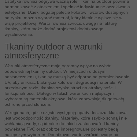
Estetyka również odgrywa ważną rolę. Tkanina outdoor powinna
harmonizować z otoczeniem i spełniać indywidualne oczekiwania
estetyczne. Dzięki bogatej palecie kolorów i wzorów dostępnych
na rynku, można wybrać materiał, który idealnie wpisze się w
wizję projektową. Warto również zwrócić uwagę na fakturę
tkaniny, która może dodać projektowi dodatkowego
wyrafinowania.
Tkaniny outdoor a warunki
atmosferyczne
Warunki atmosferyczne mają ogromny wpływ na wybór
odpowiedniej tkaniny outdoor. W miejscach o dużym
nasłonecznieniu, tkaniny muszą być odporne na promieniowanie
UV, aby uniknąć blaknięcia kolorów i degradacji materiału. W
przeciwnym razie, tkanina szybko straci na atrakcyjności i
funkcjonalności. Dlatego w takich warunkach najlepszym
wyborem są materiały akrylowe, które zapewniają długotrwałą
ochronę przed słońcem.
W regionach, gdzie często występują opady deszczu, kluczowa
jest wodoodporność tkaniny. Materiały, które szybko schną i nie
wchłaniają wody, są idealne do takich zastosowań. Tkaniny
powlekane PVC oraz dobrze impregnowane poliestry będą
najlepszym wyborem. Dodatkowo, warto zwrócić uwagę na