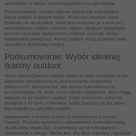
właściwości na dłużej i jest mniej podatna na zabrudzenia.
Przechowywanie również odgrywa ważną rolę w utrzymaniu
tkanin outdoor w dobrym stanie. W sezonie zimowym, kiedy
materiały nie są używane, warto przechowywać je w suchym i
wentylowanym miejscu. Unikanie wilgoci i skrajnych temperatur
pomoże zachować elastyczność i trwałość materiału. Dzięki
odpowiedniej pielęgnacji, tkaniny outdoor mogą przetrwać wiele
sezonów w doskonałej kondycji.
Podsumowanie: Wybór idealnej
tkaniny outdoor
Wybór idealnej tkaniny outdoor zależy od wielu czynników, w tym
warunków atmosferycznych, przeznaczenia i preferencji
estetycznych. Kluczowe jest, aby tkanina była odporna na
promieniowanie UV, wodę i inne czynniki zewnętrzne, które mogą
wpływać na jej trwałość i wygląd. Dzięki szerokiemu wyborowi
dostępnych na rynku materiałów, każdy znajdzie coś dla siebie,
bez względu na specyfikę projektu.
Inwestowanie w tkaniny outdoor to inwestowanie w jakość i
trwałość. Produkty wykonane z odpowiednich materiałów będą
służyły przez długie lata, co przekłada się na oszczędności i
zadowolenie z zakupu. Ważne jest, aby dbać o tkaniny, regularnie