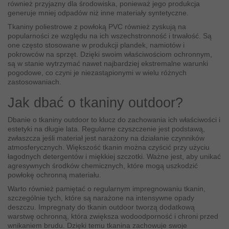
również przyjazny dla środowiska, ponieważ jego produkcja
generuje mniej odpadów niż inne materiały syntetyczne.
Tkaniny poliestrowe z powłoką PVC również zyskują na
popularności ze względu na ich wszechstronność i trwałość. Są
one często stosowane w produkcji plandek, namiotów i
pokrowców na sprzęt. Dzięki swoim właściwościom ochronnym,
są w stanie wytrzymać nawet najbardziej ekstremalne warunki
pogodowe, co czyni je niezastąpionymi w wielu różnych
zastosowaniach.
Jak dbać o tkaniny outdoor?
Dbanie o tkaniny outdoor to klucz do zachowania ich właściwości i
estetyki na długie lata. Regularne czyszczenie jest podstawą,
zwłaszcza jeśli materiał jest narażony na działanie czynników
atmosferycznych. Większość tkanin można czyścić przy użyciu
łagodnych detergentów i miękkiej szczotki. Ważne jest, aby unikać
agresywnych środków chemicznych, które mogą uszkodzić
powłokę ochronną materiału.
Warto również pamiętać o regularnym impregnowaniu tkanin,
szczególnie tych, które są narażone na intensywne opady
deszczu. Impregnaty do tkanin outdoor tworzą dodatkową
warstwę ochronną, która zwiększa wodoodporność i chroni przed
wnikaniem brudu. Dzięki temu tkanina zachowuje swoje