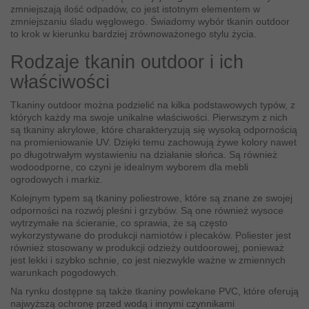
zmniejszają ilość odpadów, co jest istotnym elementem w
zmniejszaniu śladu węglowego. Świadomy wybór tkanin outdoor
to krok w kierunku bardziej zrównoważonego stylu życia.
Rodzaje tkanin outdoor i ich
właściwości
Tkaniny outdoor można podzielić na kilka podstawowych typów, z
których każdy ma swoje unikalne właściwości. Pierwszym z nich
są tkaniny akrylowe, które charakteryzują się wysoką odpornością
na promieniowanie UV. Dzięki temu zachowują żywe kolory nawet
po długotrwałym wystawieniu na działanie słońca. Są również
wodoodporne, co czyni je idealnym wyborem dla mebli
ogrodowych i markiz.
Kolejnym typem są tkaniny poliestrowe, które są znane ze swojej
odporności na rozwój pleśni i grzybów. Są one również wysoce
wytrzymałe na ścieranie, co sprawia, że są często
wykorzystywane do produkcji namiotów i plecaków. Poliester jest
również stosowany w produkcji odzieży outdoorowej, ponieważ
jest lekki i szybko schnie, co jest niezwykle ważne w zmiennych
warunkach pogodowych.
Na rynku dostępne są także tkaniny powlekane PVC, które oferują
najwyższą ochronę przed wodą i innymi czynnikami