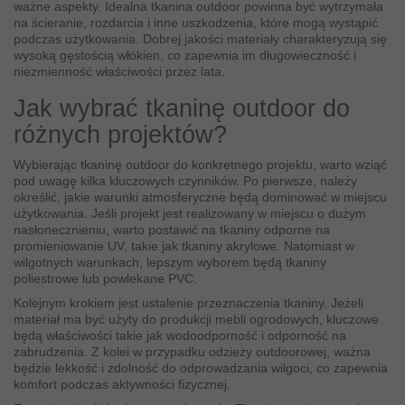
ważne aspekty. Idealna tkanina outdoor powinna być wytrzymała
na ścieranie, rozdarcia i inne uszkodzenia, które mogą wystąpić
podczas użytkowania. Dobrej jakości materiały charakteryzują się
wysoką gęstością włókien, co zapewnia im długowieczność i
niezmienność właściwości przez lata.
Jak wybrać tkaninę outdoor do
różnych projektów?
Wybierając tkaninę outdoor do konkretnego projektu, warto wziąć
pod uwagę kilka kluczowych czynników. Po pierwsze, należy
określić, jakie warunki atmosferyczne będą dominować w miejscu
użytkowania. Jeśli projekt jest realizowany w miejscu o dużym
nasłonecznieniu, warto postawić na tkaniny odporne na
promieniowanie UV, takie jak tkaniny akrylowe. Natomiast w
wilgotnych warunkach, lepszym wyborem będą tkaniny
poliestrowe lub powlekane PVC.
Kolejnym krokiem jest ustalenie przeznaczenia tkaniny. Jeżeli
materiał ma być użyty do produkcji mebli ogrodowych, kluczowe
będą właściwości takie jak wodoodporność i odporność na
zabrudzenia. Z kolei w przypadku odzieży outdoorowej, ważna
będzie lekkość i zdolność do odprowadzania wilgoci, co zapewnia
komfort podczas aktywności fizycznej.