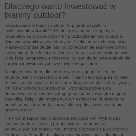
Dlaczego warto inwestować w
tkaniny outdoor?
Inwestowanie w tkaniny outdoor to przede wszystkim
inwestowanie w trwałość. Produkty wykonane z tego typu
materiałów są wysoce odporne na uszkodzenia mechaniczne i
działanie czynników zewnętrznych. Dzięki temu zachowują swoje
właściwości przez długie lata, co oznacza mniejszą konieczność
ich wymiany. To z kolei przekłada się na oszczędności finansowe
w dłuższej perspektywie czasowej, co jest nie do przecenienia dla
zarówno indywidualnych użytkowników, jak i firm.
Kolejnym powodem, dla którego warto sięgnąć po tkaniny
outdoor, jest ich wszechstronność. Tkaniny te nadają się do wielu
różnych zastosowań, od mebli ogrodowych po odzież turystyczną.
Ich różnorodność kolorystyczna i wzornicza pozwala na
dopasowanie do niemal każdego projektu, bez względu na jego
specyfikę. Dzięki nim można tworzyć estetyczne i funkcjonalne
przestrzenie, które będą cieszyć oko i spełniać swoje zadanie
przez wiele lat.
Nie można zapomnieć o aspekcie ekologicznym. Wybierając
tkaniny outdoor, które są produkowane z materiałów
odnawialnych lub z recyklingu, można przyczynić się do ochrony
środowiska. Ponadto, dzięki swojej długowieczności, tkaniny te