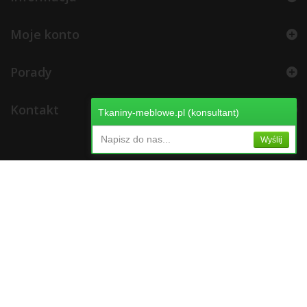
Moje konto
Porady
Kontakt
Tkaniny-meblowe.pl (konsultant)
Napisz do nas...
Wyślij