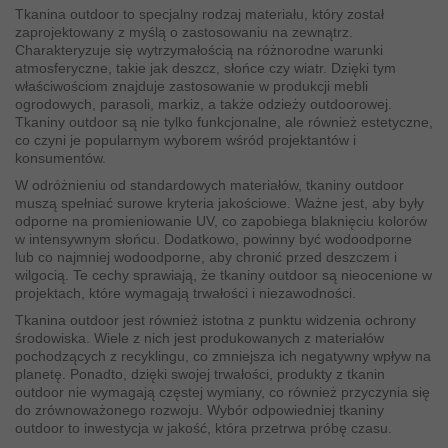
Tkanina outdoor to specjalny rodzaj materiału, który został
zaprojektowany z myślą o zastosowaniu na zewnątrz.
Charakteryzuje się wytrzymałością na różnorodne warunki
atmosferyczne, takie jak deszcz, słońce czy wiatr. Dzięki tym
właściwościom znajduje zastosowanie w produkcji mebli
ogrodowych, parasoli, markiz, a także odzieży outdoorowej.
Tkaniny outdoor są nie tylko funkcjonalne, ale również estetyczne,
co czyni je popularnym wyborem wśród projektantów i
konsumentów.
W odróżnieniu od standardowych materiałów, tkaniny outdoor
muszą spełniać surowe kryteria jakościowe. Ważne jest, aby były
odporne na promieniowanie UV, co zapobiega blaknięciu kolorów
w intensywnym słońcu. Dodatkowo, powinny być wodoodporne
lub co najmniej wodoodporne, aby chronić przed deszczem i
wilgocią. Te cechy sprawiają, że tkaniny outdoor są nieocenione w
projektach, które wymagają trwałości i niezawodności.
Tkanina outdoor jest również istotna z punktu widzenia ochrony
środowiska. Wiele z nich jest produkowanych z materiałów
pochodzących z recyklingu, co zmniejsza ich negatywny wpływ na
planetę. Ponadto, dzięki swojej trwałości, produkty z tkanin
outdoor nie wymagają częstej wymiany, co również przyczynia się
do zrównoważonego rozwoju. Wybór odpowiedniej tkaniny
outdoor to inwestycja w jakość, która przetrwa próbę czasu.