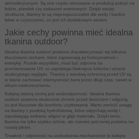
atmosferycznymi. Są one często stosowane w produkcji pokryć na
łodzie, plandek czy zadaszeń eventowych. Dzięki swojej
strukturze, tkaniny te są nieprzepuszczalne dla wody i bardzo
łatwe w czyszczeniu, co jest ich dodatkowym atutem.
Jakie cechy powinna mieć idealna
tkanina outdoor?
Idealna tkanina outdoor powinna charakteryzować się kilkoma
kluczowymi cechami, które zapewniają jej funkcjonalność i
estetykę. Przede wszystkim, musi być odporna na
promieniowanie UV, co zapobiega blaknięciu kolorów i utracie
atrakcyjnego wyglądu. Tkaniny z warstwą ochronną przed UV są
w stanie zachować intensywność barw przez długi czas, nawet w
silnym nasłonecznieniu.
Kolejną istotną cechą jest wodoodporność. Idealna tkanina
outdoor powinna skutecznie chronić przed deszczem i wilgocią,
co jest kluczowe dla komfortu użytkowania. Warto zwrócić uwagę
na tkaniny z powłoką hydrofobową, które odpychają wodę i
zapobiegają wnikaniu wilgoci w głąb materiału. Dzięki temu,
tkanina nie tylko szybko schnie, ale również jest mniej podatna na
rozwój pleśni.
Trwałość i odporność na uszkodzenia mechaniczne to kolejne