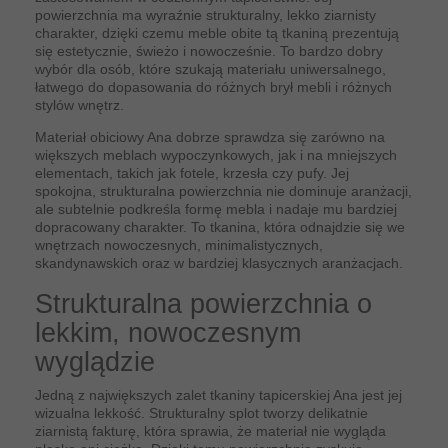
powierzchnia ma wyraźnie strukturalny, lekko ziarnisty
charakter, dzięki czemu meble obite tą tkaniną prezentują
się estetycznie, świeżo i nowocześnie. To bardzo dobry
wybór dla osób, które szukają materiału uniwersalnego,
łatwego do dopasowania do różnych brył mebli i różnych
stylów wnętrz.
Materiał obiciowy Ana dobrze sprawdza się zarówno na
większych meblach wypoczynkowych, jak i na mniejszych
elementach, takich jak fotele, krzesła czy pufy. Jej
spokojna, strukturalna powierzchnia nie dominuje aranżacji,
ale subtelnie podkreśla formę mebla i nadaje mu bardziej
dopracowany charakter. To tkanina, która odnajdzie się we
wnętrzach nowoczesnych, minimalistycznych,
skandynawskich oraz w bardziej klasycznych aranżacjach.
Strukturalna powierzchnia o
lekkim, nowoczesnym
wyglądzie
Jedną z największych zalet tkaniny tapicerskiej Ana jest jej
wizualna lekkość. Strukturalny splot tworzy delikatnie
ziarnistą fakturę, która sprawia, że materiał nie wygląda