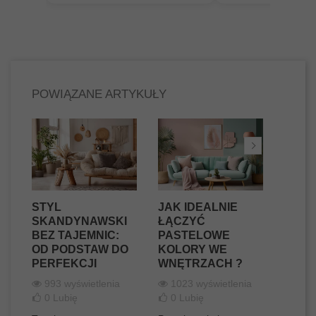
POWIĄZANE ARTYKUŁY
STYL
JAK IDEALNIE
TKAN
SKANDYNAWSKI
ŁĄCZYĆ
SZEN
BEZ TAJEMNIC:
PASTELOWE
(SZEN
OD PODSTAW DO
KOLORY WE
JEST 
PERFEKCJI
WNĘTRZACH ?
JAKI
WŁAŚ
993 wyświetlenia
1023 wyświetlenia
0
Lubię
0
Lubię
724
0
Lu