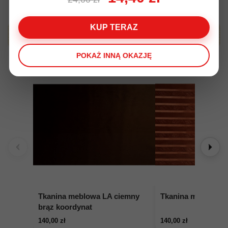
KUP TERAZ
Produkty z tej samej kategori
POKAŻ INNĄ OKAZJĘ
Tkanina meblowa LA ciemny
Tkanina meblowa L
brąz koordynat
140,00 zł
140,00 zł