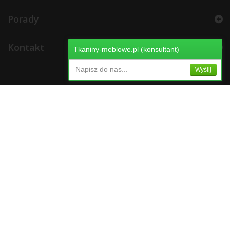
Porady
Kontakt
Tkaniny-meblowe.pl (konsultant)
Napisz do nas...
Wyślij