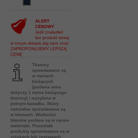
ALERT
CENOWY
Jeśli znalazłeś
ten produkt taniej
w innym sklepie daj nam znać
ZAPROPONUJEMY LEPSZĄ
CENĘ
Tkaniny
sprzedawane są
w metrach
bieżących
(podana cena
dotyczy 1 metra bieżącego
tkaniny) i wysyłane w
jednym kawałku. Skóry
naturalne sprzedawane są
w błamach. Wielkości
błamów podane są w opisie
materiału. Pozostałe
produkty sprzedawane są w
sztukach lub zestawach.