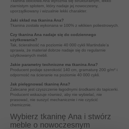
Tkanina obiciowa Ana wyróżnia się strukturalnym, lekko
ziarnistym splotem, który nadaje jej nowoczesny,
uporządkowany i wizualnie lekki charakter.
Jaki skład ma tkanina Ana?
Tkanina została wykonana w 100% z włókien poliestrowych.
Czy tkanina Ana nadaje się do codziennego
użytkowania?
Tak, ścieralność na poziomie 40 000 cykli Martindale’a
sprawia, że materiał dobrze nadaje się do regularnie
użytkowanych mebli.
Jakie parametry techniczne ma tkanina Ana?
Producent podaje szerokość 140 cm, gramaturę 200 g/m² i
odporność na ścieranie na poziomie 40 000 cykli.
Jak pielęgnować tkaninę Ana?
Zalecane jest czyszczenie łagodnymi środkami do tapicerki.
Producent wskazuje również, aby nie wybielać, nie
prasować, nie suszyć mechanicznie i nie czyścić
chemicznie.
Wybierz tkaninę Ana i stwórz
meble o nowoczesnym