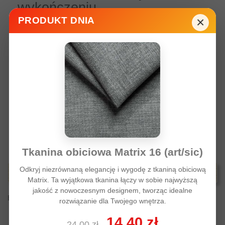
wykończeniu
×
PRODUKT DNIA
Jeśli szukasz materiału, który łączy estetyczną strukturę,
uniwersalny wygląd i praktyczne parametry,
tkanina
obiciowa Ana
będzie bardzo dobrym wyborem. To
propozycja dla osób, które chcą stworzyć meble trwałe,
wygodne i dopracowane wizualnie.
Staramy się jak najbardziej możemy aby kolorystyka tkanin
które prezentujemy na zdjęciach odpowiadała ich
faktycznym barwom / odcieniom. Ustawienia monitora czy
też jego rodzaj podobnie jak innych urządzeń czy
wyświetlaczy może mieć wpływ na zmianę barwy /odcieni
widocznych na zdjęciach. Prosimy o weryfikację kolorów na
próbnikach.
Tkanina obiciowa Matrix 16 (art/sic)
Odkryj niezrównaną elegancję i wygodę z tkaniną obiciową
Opinie
Matrix. Ta wyjątkowa tkanina łączy w sobie najwyższą
jakość z nowoczesnym designem, tworząc idealne
Brak komentarzy od klienta w tym momencie.
rozwiązanie dla Twojego wnętrza.
14,40 zł
24,00 zł