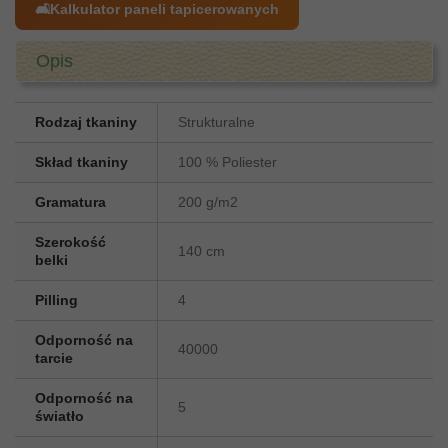
🛋️
Kalkulator paneli tapicerowanych
Opis
Rodzaj tkaniny
Strukturalne
Skład tkaniny
100 % Poliester
Gramatura
200 g/m2
Szerokość
140 cm
belki
Pilling
4
Odporność na
40000
tarcie
Odporność na
5
światło