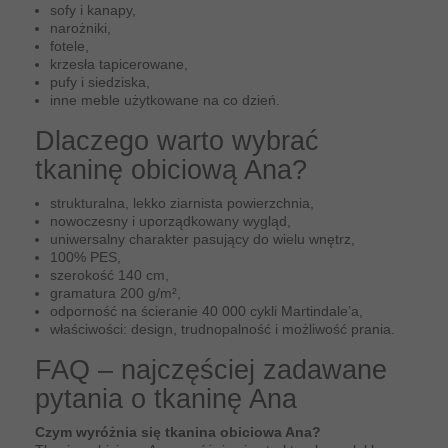
sofy i kanapy,
narożniki,
fotele,
krzesła tapicerowane,
pufy i siedziska,
inne meble użytkowane na co dzień.
Dlaczego warto wybrać
tkaninę obiciową Ana?
strukturalna, lekko ziarnista powierzchnia,
nowoczesny i uporządkowany wygląd,
uniwersalny charakter pasujący do wielu wnętrz,
100% PES,
szerokość 140 cm,
gramatura 200 g/m²,
odporność na ścieranie 40 000 cykli Martindale’a,
właściwości: design, trudnopalność i możliwość prania.
FAQ – najczęściej zadawane
pytania o tkaninę Ana
Czym wyróżnia się tkanina obiciowa Ana?