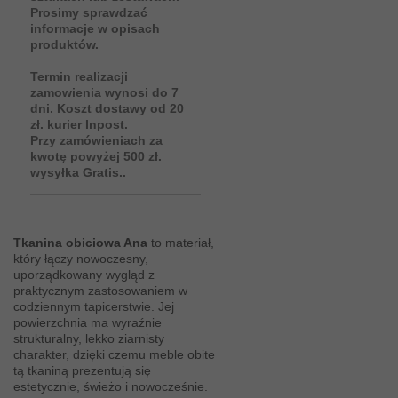
Prosimy sprawdzać
informacje w opisach
produktów.
Termin realizacji
zamowienia wynosi do 7
dni. Koszt dostawy od 20
zł. kurier Inpost.
Przy zamówieniach za
kwotę powyżej 500 zł.
wysyłka Gratis..
Tkanina obiciowa Ana
to materiał,
który łączy nowoczesny,
uporządkowany wygląd z
praktycznym zastosowaniem w
codziennym tapicerstwie. Jej
powierzchnia ma wyraźnie
strukturalny, lekko ziarnisty
charakter, dzięki czemu meble obite
tą tkaniną prezentują się
estetycznie, świeżo i nowocześnie.