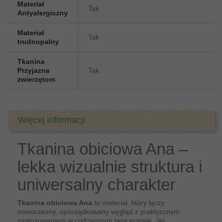
Materiał
Tak
Antyalergiczny
Materiał
Tak
trudnopalny
Tkanina
Przyjazna
Tak
zwierzętom
Więcej informacji
Tkanina obiciowa Ana –
lekka wizualnie struktura i
uniwersalny charakter
Tkanina obiciowa Ana
to materiał, który łączy
nowoczesny, uporządkowany wygląd z praktycznym
zastosowaniem w codziennym tapicerstwie. Jej