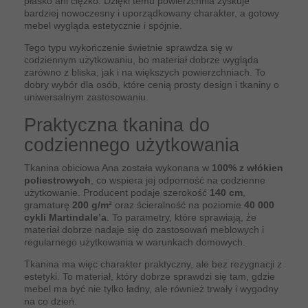
płasko ani ciężko. Dzięki temu powierzchnia zyskuje
bardziej nowoczesny i uporządkowany charakter, a gotowy
mebel wygląda estetycznie i spójnie.
Tego typu wykończenie świetnie sprawdza się w
codziennym użytkowaniu, bo materiał dobrze wygląda
zarówno z bliska, jak i na większych powierzchniach. To
dobry wybór dla osób, które cenią prosty design i tkaniny o
uniwersalnym zastosowaniu.
Praktyczna tkanina do
codziennego użytkowania
Tkanina obiciowa Ana została wykonana w
100% z włókien
poliestrowych
, co wspiera jej odporność na codzienne
użytkowanie. Producent podaje szerokość
140 cm
,
gramaturę
200 g/m²
oraz ścieralność na poziomie
40 000
cykli Martindale’a
. To parametry, które sprawiają, że
materiał dobrze nadaje się do zastosowań meblowych i
regularnego użytkowania w warunkach domowych.
Tkanina ma więc charakter praktyczny, ale bez rezygnacji z
estetyki. To materiał, który dobrze sprawdzi się tam, gdzie
mebel ma być nie tylko ładny, ale również trwały i wygodny
na co dzień.