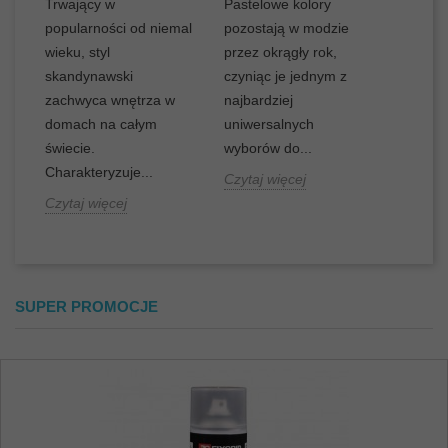
Trwający w
Pastelowe kolory
Tkanin
popularności od niemal
pozostają w modzie
zyskał
y
wieku, styl
przez okrągły rok,
Europie
skandynawski
czyniąc je jednym z
XIX wi
a.
zachwyca wnętrza w
najbardziej
we Fran
domach na całym
uniwersalnych
Nazwa 
świecie.
wyborów do...
Charakteryzuje...
Czytaj 
Czytaj więcej
Czytaj więcej
SUPER PROMOCJE