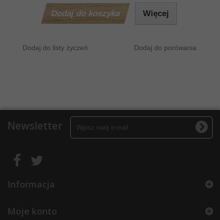
Dodaj do koszyka
Więcej
Dodaj do listy życzeń
Dodaj do porówania
Newsletter
Informacja
Moje konto