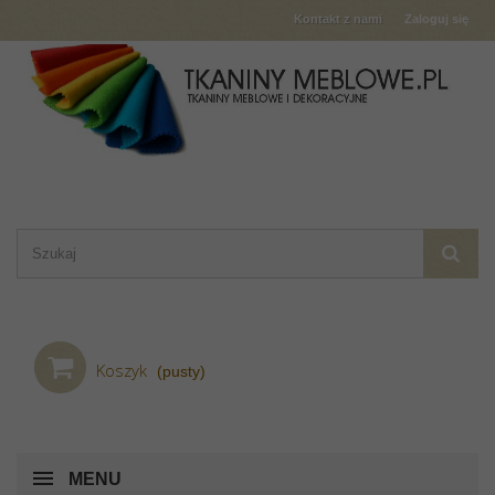
Kontakt z nami
Zaloguj się
Koszyk
(pusty)
MENU