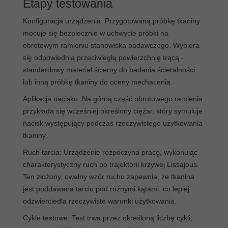
Etapy testowania
Konfiguracja urządzenia: Przygotowaną próbkę tkaniny
mocuje się bezpiecznie w uchwycie próbki na
obrotowym ramieniu stanowiska badawczego. Wybiera
się odpowiednią przeciwległą powierzchnię trącą -
standardowy materiał ścierny do badania ścieralności
lub inną próbkę tkaniny do oceny mechacenia.
Aplikacja nacisku: Na górną część obrotowego ramienia
przykłada się wcześniej określony ciężar, który symuluje
nacisk występujący podczas rzeczywistego użytkowania
tkaniny.
Ruch tarcia: Urządzenie rozpoczyna pracę, wykonując
charakterystyczny ruch po trajektorii krzywej Lissajous.
Ten złożony, owalny wzór ruchu zapewnia, że tkanina
jest poddawana tarciu pod różnymi kątami, co lepiej
odzwierciedla rzeczywiste warunki użytkowania.
Cykle testowe: Test trwa przez określoną liczbę cykli,