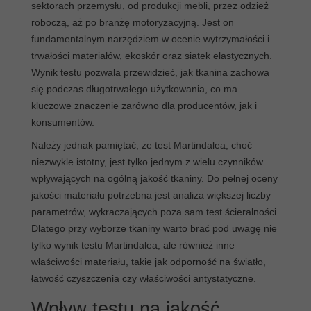
sektorach przemysłu, od produkcji mebli, przez odzież
roboczą, aż po branżę motoryzacyjną. Jest on
fundamentalnym narzędziem w ocenie wytrzymałości i
trwałości materiałów, ekoskór oraz siatek elastycznych.
Wynik testu pozwala przewidzieć, jak tkanina zachowa
się podczas długotrwałego użytkowania, co ma
kluczowe znaczenie zarówno dla producentów, jak i
konsumentów.
Należy jednak pamiętać, że test Martindalea, choć
niezwykle istotny, jest tylko jednym z wielu czynników
wpływających na ogólną jakość tkaniny. Do pełnej oceny
jakości materiału potrzebna jest analiza większej liczby
parametrów, wykraczających poza sam test ścieralności.
Dlatego przy wyborze tkaniny warto brać pod uwagę nie
tylko wynik testu Martindalea, ale również inne
właściwości materiału, takie jak odporność na światło,
łatwość czyszczenia czy właściwości antystatyczne.
Wpływ testu na jakość