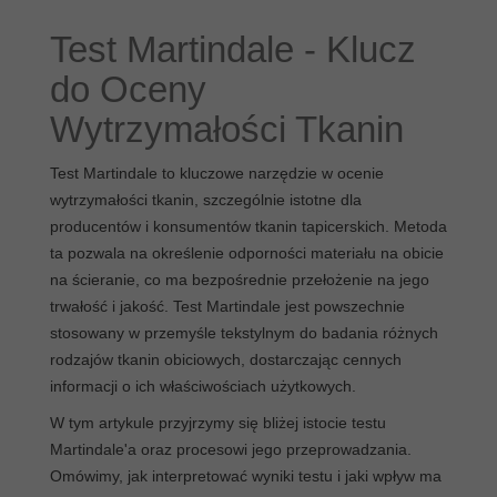
3.3. Praktyczne zastosowanie danych
4. Wpływ testu na jakość produktów końcowych
Test Martindale - Klucz
4.1. Meble tapicerowane
do Oceny
4.2. Odzież specjalistyczna
4.3. Wyposażenie wnętrz
Wytrzymałości Tkanin
5. Znaczenie testu dla różnych grup interesariuszy
5.1. Producenci tkanin
Test Martindale to kluczowe narzędzie w ocenie
5.2. Projektanci mebli
wytrzymałości tkanin, szczególnie istotne dla
5.3. Konsumenci końcowi
producentów i konsumentów tkanin tapicerskich. Metoda
6. Porównanie testu Martindalea z alternatywnymi
ta pozwala na określenie odporności materiału na obicie
metodami
na ścieranie, co ma bezpośrednie przełożenie na jego
6.1. Test Wyzenbeeka
trwałość i jakość. Test Martindale jest powszechnie
6.2. Metody wizualne
stosowany w przemyśle tekstylnym do badania różnych
6.3. Testy chemiczne
rodzajów tkanin obiciowych, dostarczając cennych
7. Wyzwania i ograniczenia testu
informacji o ich właściwościach użytkowych.
7.1. Standaryzacja międzynarodowa
W tym artykule przyjrzymy się bliżej istocie testu
7.2. Korelacja z rzeczywistym użytkowaniem
Martindale'a oraz procesowi jego przeprowadzania.
7.3. Koszty i dostępność
Omówimy, jak interpretować wyniki testu i jaki wpływ ma
8. Wnioski