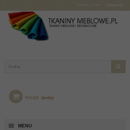
Kontakt z nami
Zaloguj się
Koszyk
(pusty)
MENU