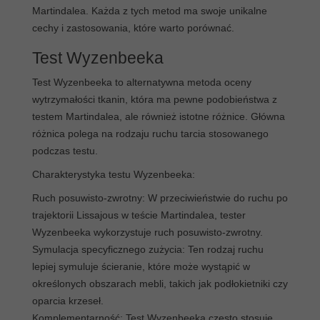
Martindalea. Każda z tych metod ma swoje unikalne
cechy i zastosowania, które warto porównać.
Test Wyzenbeeka
Test Wyzenbeeka to alternatywna metoda oceny
wytrzymałości tkanin, która ma pewne podobieństwa z
testem Martindalea, ale również istotne różnice. Główna
różnica polega na rodzaju ruchu tarcia stosowanego
podczas testu.
Charakterystyka testu Wyzenbeeka:
Ruch posuwisto-zwrotny: W przeciwieństwie do ruchu po
trajektorii Lissajous w teście Martindalea, tester
Wyzenbeeka wykorzystuje ruch posuwisto-zwrotny.
Symulacja specyficznego zużycia: Ten rodzaj ruchu
lepiej symuluje ścieranie, które może wystąpić w
określonych obszarach mebli, takich jak podłokietniki czy
oparcia krzeseł.
Komplementarność: Test Wyzenbeeka często stosuje