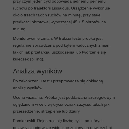
przy czym jeden cykl odpowiada jednemu pełnemu
ruchowi po trajektorii Lissajous. Urządzenie wykonuje
około trzech takich ruchów na minutę, przy stałej
prędkości obrotowej wynoszącej 45 ± 5 obrotów na
minutę.
Monitorowanie zmian: W trakcie testu próbka jest
regularnie sprawdzana pod kątem widocznych zmian,
takich jak przetarcia, uszkodzenia lub tworzenie się
kuleczek (pilling).
Analiza wyników
Po zakończeniu testu przeprowadza się dokładną
analizę wyników:
Ocena wizualna: Próbka jest poddawana szczegółowym
oględzinom w celu wykrycia oznak zużycia, takich jak
przerzedzenie, strzępienie lub dziury.
Pomiar cykli: Rejestruje się liczbę cykli, po których
pojawiły się pierwsze widoczne zmiany na powierzchni