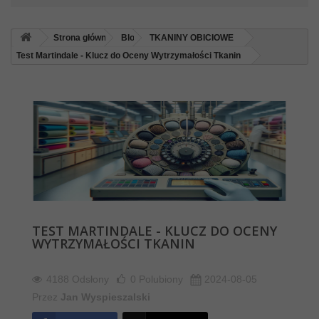
Strona główna
Blog
TKANINY OBICIOWE
Test Martindale - Klucz do Oceny Wytrzymałości Tkanin
TEST MARTINDALE - KLUCZ DO OCENY
WYTRZYMAŁOŚCI TKANIN
4188 Odsłony
0
Polubiony
2024-08-05
Przez
Jan Wyspieszalski