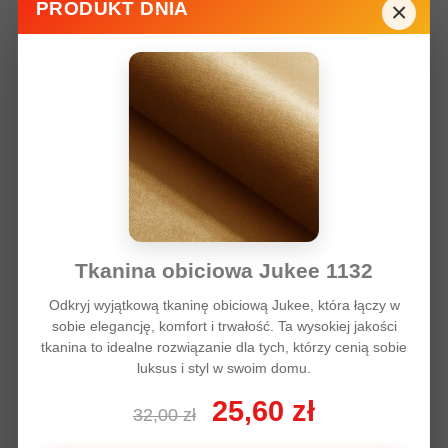
×
PRODUKT DNIA
Tkanina obiciowa Jukee 1132
Tkanina Organza jednotonowa miedziany 150 cm
Odkryj wyjątkową tkaninę obiciową Jukee, która łączy w
sobie elegancję, komfort i trwałość. Ta wysokiej jakości
17,00 zł
tkanina to idealne rozwiązanie dla tych, którzy cenią sobie
luksus i styl w swoim domu.
Dodaj do koszyka
Więcej
25,60 zł
32,00 zł
Kolor tkaniny: