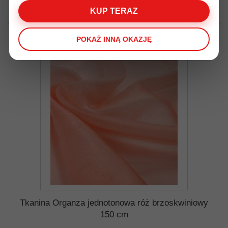
KUP TERAZ
Dodaj do listy życzeń
Dodaj do porówania
POKAŻ INNĄ OKAZJĘ
Tkanina Organza jednotonowa róż brzoskwiniowy
150 cm