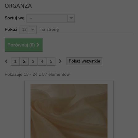
ORGANZA
Sortuj wg
--
Pokaż
na stronę
12
Porównaj (
0
)
1
2
3
4
5
Pokaż wszystkie
Pokazuje 13 - 24 z 57 elementów