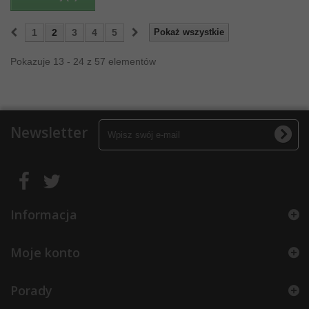
1
2
3
4
5
Pokaż wszystkie
Pokazuje 13 - 24 z 57 elementów
Newsletter
Informacja
Moje konto
Porady