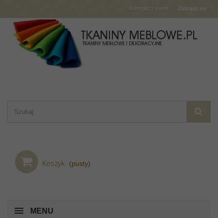
Kontakt z nami
Zaloguj się
Koszyk
(pusty)
MENU