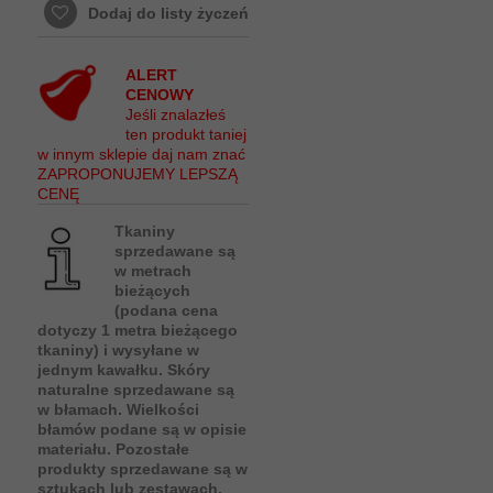
Dodaj do listy życzeń
ALERT
CENOWY
Jeśli znalazłeś
ten produkt taniej
w innym sklepie daj nam znać
ZAPROPONUJEMY LEPSZĄ
CENĘ
Tkaniny
sprzedawane są
w metrach
bieżących
(podana cena
dotyczy 1 metra bieżącego
tkaniny) i wysyłane w
jednym kawałku. Skóry
naturalne sprzedawane są
w błamach. Wielkości
błamów podane są w opisie
materiału. Pozostałe
produkty sprzedawane są w
sztukach lub zestawach.