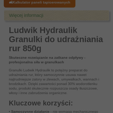
🛋️
Kalkulator paneli tapicerowanych
Więcej informacji
Ludwik Hydraulik
Granulki do udrażniania
rur 850g
Skuteczne rozwiązanie na zatkane odpływy -
profesjonalna siła w granulkach
Granulki Ludwik Hydraulik to potężny preparat do
udrażniania rur, który samoczynnie usuwa nawet
najtrudniejsze zatory w zlewach, umywalkach, wannach i
brodzikach. Dzięki zawartości ponad 30% wodorotlenku
sodu, produkt skutecznie rozpuszcza osady tłuszczowe,
włosy i inne zabrudzenia organiczne.
Kluczowe korzyści:
•
Samoczynne działanie
- nie wymaga mechanicznego