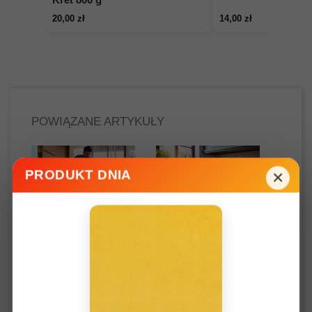
20,00 zł
14,00 zł
POWIĄZANE ARTYKUŁY
×
PRODUKT DNIA
NATURALNE
JAK USUNĄĆ
ŚRODKI DO
OSAD Z KAMIENIA
CZYSZCZENIA W
W ŁAZIENCE I
DOMU VS. CHEMIA
KUCHNI: PROSTY
PORADNIK
2029 wyświetlenia
0
Lubię
4095 wyświetlenia