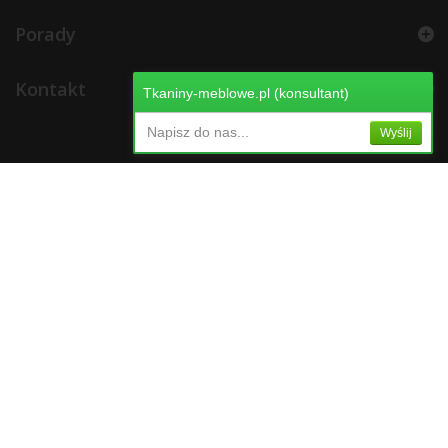
Porady
Kontakt
Tkaniny-meblowe.pl (konsultant)
Napisz do nas...
Wyślij