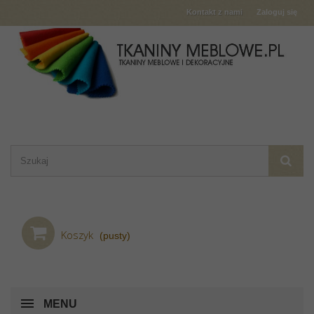
Kontakt z nami
Zaloguj się
Koszyk
(pusty)
MENU