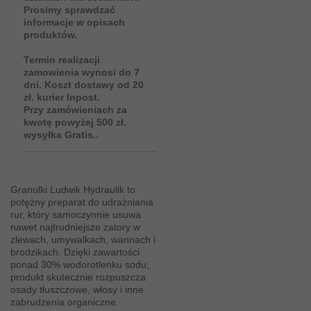
Prosimy sprawdzać
informacje w opisach
produktów.
Termin realizacji
zamowienia wynosi do 7
dni. Koszt dostawy od 20
zł. kurier Inpost.
Przy zamówieniach za
kwotę powyżej 500 zł.
wysyłka Gratis..
Granulki Ludwik Hydraulik to
potężny preparat do udrażniania
rur, który samoczynnie usuwa
nawet najtrudniejsze zatory w
zlewach, umywalkach, wannach i
brodzikach. Dzięki zawartości
ponad 30% wodorotlenku sodu,
produkt skutecznie rozpuszcza
osady tłuszczowe, włosy i inne
zabrudzenia organiczne.