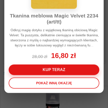
0
Lubię
Naturalne środki do
Osad z kamienia to
czyszczenia zyskują
Tkanina meblowa Magic Velvet 2234
jeden z najbardziej
coraz większą
(art/tt)
uciążliwych problemów
popularność wśród
w polskich domach.
osób dbających o
Odkryj magię dotyku z wyjątkową tkaniną obiciową Magic
Biały nalot na płytkach,
zdrowie. Sprzątanie
Velvet. Ta puszysta, delikatnie cieniująca w świetle tkanina,
kamień w...
stworzona z myślą o najbardziej wymagających klientach,
domu z...
łączy w sobie luksusowy wygląd z niezrównaną fu...
Czytaj więcej
Czytaj więcej
16,80 zł
28,00 zł
KUP TERAZ
SUPER PROMOCJE
POKAŻ INNĄ OKAZJĘ