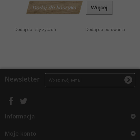
Dodaj do koszyka
Więcej
Dodaj do listy życzeń
Dodaj do porówania
Newsletter
Informacja
Moje konto