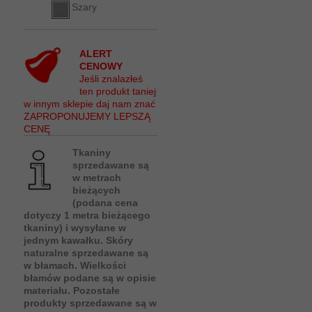
Szary
ALERT
CENOWY
Jeśli znalazłeś
ten produkt taniej
w innym sklepie daj nam znać
ZAPROPONUJEMY LEPSZĄ
CENĘ
Tkaniny
sprzedawane są
w metrach
bieżących
(podana cena
dotyczy 1 metra bieżącego
tkaniny) i wysyłane w
jednym kawałku. Skóry
naturalne sprzedawane są
w błamach. Wielkości
błamów podane są w opisie
materiału. Pozostałe
produkty sprzedawane są w