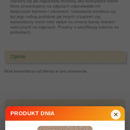
Staramy się jak najbardziej możemy aby kolorystyka tkanin
które prezentujemy na zdjęciach odpowiadała ich
faktycznym barwom / odcieniom. Ustawienia monitora czy
też jego rodzaj podobnie jak innych urządzeń czy
wyświetlaczy może mieć wpływ na zmianę barwy /odcieni
widocznych na zdjęciach. Prosimy o weryfikację kolorów na
próbnikach.
Opinie
Brak komentarzy od klienta w tym momencie.
Produkty z tej samej kategori
×
PRODUKT DNIA