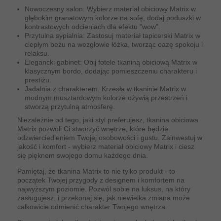
Nowoczesny salon: Wybierz materiał obiciowy Matrix w
głębokim granatowym kolorze na sofę, dodaj poduszki w
kontrastowych odcieniach dla efektu "wow".
Przytulna sypialnia: Zastosuj materiał tapicerski Matrix w
ciepłym beżu na wezgłowie łóżka, tworząc oazę spokoju i
relaksu.
Elegancki gabinet: Obij fotele tkaniną obiciową Matrix w
klasycznym bordo, dodając pomieszczeniu charakteru i
prestiżu.
Jadalnia z charakterem: Krzesła w tkaninie Matrix w
modnym musztardowym kolorze ożywią przestrzeń i
stworzą przytulną atmosferę.
Niezależnie od tego, jaki styl preferujesz, tkanina obiciowa
Matrix pozwoli Ci stworzyć wnętrze, które będzie
odzwierciedleniem Twojej osobowości i gustu. Zainwestuj w
jakość i komfort - wybierz materiał obiciowy Matrix i ciesz
się pięknem swojego domu każdego dnia.
Pamiętaj, że tkanina Matrix to nie tylko produkt - to
początek Twojej przygody z designem i komfortem na
najwyższym poziomie. Pozwól sobie na luksus, na który
zasługujesz, i przekonaj się, jak niewielka zmiana może
całkowicie odmienić charakter Twojego wnętrza.