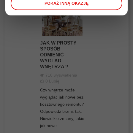
POKAŻ INNĄ OKAZJĘ
JAK W PROSTY
SPOSÓB
ODMIENIĆ
WYGLĄD
WNĘTRZA ?
718 wyświetlenia
0
Lubię
Czy wnętrze może
wyglądać jak nowe bez
kosztownego remontu?
Odpowiedź brzmi: tak.
Niewielkie zmiany, takie
jak nowe...