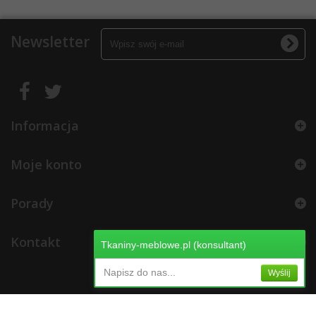
Newsletter
Informacja
Moje konto
Porady
Kontakt
Tkaniny-meblowe.pl (konsultant)
Napisz do nas...
Wyślij