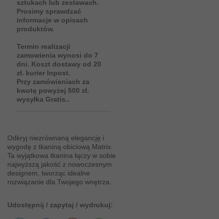
sztukach lub zestawach.
Prosimy sprawdzać
informacje w opisach
produktów.
Termin realizacji
zamowienia wynosi do 7
dni. Koszt dostawy od 20
zł. kurier Inpost.
Przy zamówieniach za
kwotę powyżej 500 zł.
wysyłka Gratis..
Odkryj niezrównaną elegancję i
wygodę z tkaniną obiciową Matrix.
Ta wyjątkowa tkanina łączy w sobie
najwyższą jakość z nowoczesnym
designem, tworząc idealne
rozwiązanie dla Twojego wnętrza.
Udostępnij / zapytaj / wydrukuj: