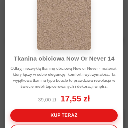
Tkanina obiciowa Now Or Never 14
Tkanina meblowa LA ciemny
Tkanina meblowa L
Odkryj niezwykłą tkaninę obiciową Now or Never - materiał,
brąz koordynat
który łączy w sobie elegancję, komfort i wytrzymałość. Ta
wyjątkowa tkanina typu boucle to prawdziwa rewolucja w
140,00 zł
140,00 zł
świecie mebli tapicerowanych i dekoracji wnętrz.
17,55 zł
39,00 zł
KUP TERAZ
POWIĄZANE ARTYKUŁY