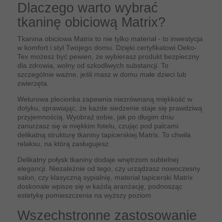
Dlaczego warto wybrać
tkaninę obiciową Matrix?
Tkanina obiciowa Matrix to nie tylko materiał - to inwestycja
w komfort i styl Twojego domu. Dzięki certyfikatowi Oeko-
Tex możesz być pewien, że wybierasz produkt bezpieczny
dla zdrowia, wolny od szkodliwych substancji. To
szczególnie ważne, jeśli masz w domu małe dzieci lub
zwierzęta.
Welurowa plecionka zapewnia niezrównaną miękkość w
dotyku, sprawiając, że każde siedzenie staje się prawdziwą
przyjemnością. Wyobraź sobie, jak po długim dniu
zanurzasz się w miękkim fotelu, czując pod palcami
delikatną strukturę tkaniny tapicerskiej Matrix. To chwila
relaksu, na którą zasługujesz.
Delikatny połysk tkaniny dodaje wnętrzom subtelnej
elegancji. Niezależnie od tego, czy urządzasz nowoczesny
salon, czy klasyczną sypialnię, materiał tapicerski Matrix
doskonale wpisze się w każdą aranżację, podnosząc
estetykę pomieszczenia na wyższy poziom.
Wszechstronne zastosowanie