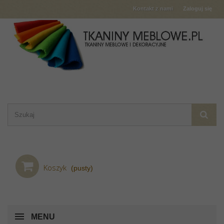
Kontakt z nami
Zaloguj się
Koszyk
(pusty)
MENU