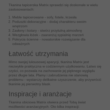
Tkanina tapicerska Matrix sprawdzi się doskonale w wielu
zastosowaniach:
Meble tapicerowane - sofy, fotele, krzesła
Poduszki dekoracyjne - dodaj charakteru swoim
wnętrzom
Zasłony i kotary - stwórz przytulną atmosferę
Wezgłowia łóżek - zaaranżuj sypialnię marzeń
Pokrycia ścienne - nowatorskie rozwiązanie dla
odważnych
Łatwość utrzymania
Mimo swojej luksusowej aparycji, tkanina Matrix jest
niezwykle praktyczna w codziennym użytkowaniu. Łatwo się
czyści, co pozwala na zachowanie jej pięknego wyglądu
przez długie lata. Plamy i zabrudzenia nie stanowią
problemu - wystarczy delikatne czyszczenie, aby przywrócić
tkaninie jej pierwotny blask.
Inspiracje i aranżacje
Tkanina obiciowa Matrix otwiera przed Tobą świat
możliwości aranżacyjnych. Oto kilka inspiracji: