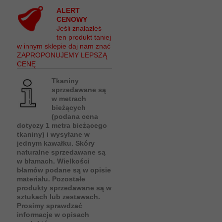
ALERT
CENOWY
Jeśli znalazłeś
ten produkt taniej
w innym sklepie daj nam znać
ZAPROPONUJEMY LEPSZĄ
CENĘ
Tkaniny
sprzedawane są
w metrach
bieżących
(podana cena
dotyczy 1 metra bieżącego
tkaniny) i wysyłane w
jednym kawałku. Skóry
naturalne sprzedawane są
w błamach. Wielkości
błamów podane są w opisie
materiału. Pozostałe
produkty sprzedawane są w
sztukach lub zestawach.
Prosimy sprawdzać
informacje w opisach