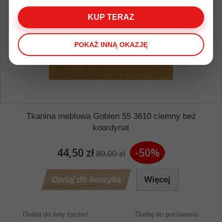
KUP TERAZ
POKAŻ INNĄ OKAZJĘ
Tkanina meblowa Goblen 55 3610 ciemny beż
koordynat
44,50 zł
-50%
89,00 zł
Dodaj do koszyka
Więcej
Dodaj do listy życzeń
Dodaj do porówania