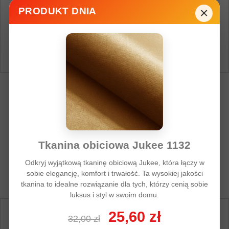
×
PRODUKT DNIA
FIXGRIP 27 Klej Kontaktowy SPRAY 500ml
15,00 zł
19,00 zł
Dodaj do koszyka
Więcej
Tkanina obiciowa Jukee 1132
Odkryj wyjątkową tkaninę obiciową Jukee, która łączy w
sobie elegancję, komfort i trwałość. Ta wysokiej jakości
Dodaj do listy życzeń
Dodaj do porówania
tkanina to idealne rozwiązanie dla tych, którzy cenią sobie
luksus i styl w swoim domu.
25,60 zł
32,00 zł