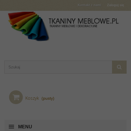
Kontakt z nami
Zaloguj się
Koszyk
(pusty)
MENU