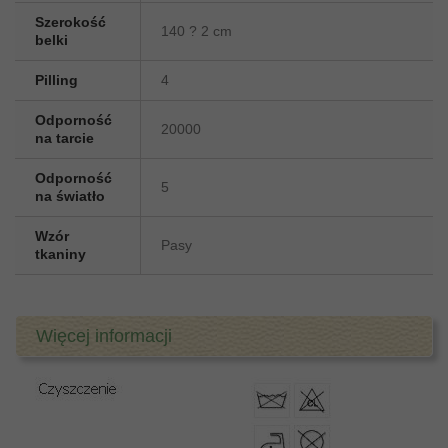
Szerokość
140 ? 2 cm
belki
Pilling
4
Odporność
20000
na tarcie
Odporność
5
na światło
Wzór
Pasy
tkaniny
Więcej informacji