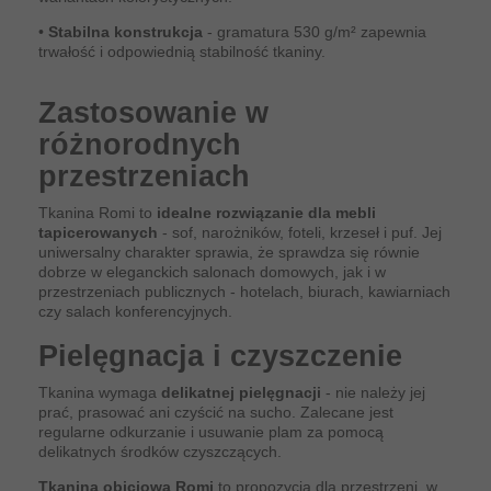
•
Stabilna konstrukcja
- gramatura 530 g/m² zapewnia
trwałość i odpowiednią stabilność tkaniny.
Zastosowanie w
różnorodnych
przestrzeniach
Tkanina Romi to
idealne rozwiązanie dla mebli
tapicerowanych
- sof, narożników, foteli, krzeseł i puf. Jej
uniwersalny charakter sprawia, że sprawdza się równie
dobrze w eleganckich salonach domowych, jak i w
przestrzeniach publicznych - hotelach, biurach, kawiarniach
czy salach konferencyjnych.
Pielęgnacja i czyszczenie
Tkanina wymaga
delikatnej pielęgnacji
- nie należy jej
prać, prasować ani czyścić na sucho. Zalecane jest
regularne odkurzanie i usuwanie plam za pomocą
delikatnych środków czyszczących.
Tkanina obiciowa Romi
to propozycja dla przestrzeni, w