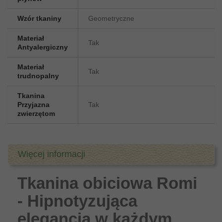
Wzór tkaniny
Geometryczne
Materiał
Tak
Antyalergiczny
Materiał
Tak
trudnopalny
Tkanina
Przyjazna
Tak
zwierzętom
Więcej informacji
Tkanina obiciowa Romi
- Hipnotyzująca
elegancja w każdym