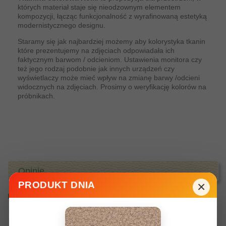
których materiał staje się nieodzownym elementem
kompozycji, łącząc funkcjonalność z wyrafinowaną estetyką
modernistycznego designu.
Staramy się jak najbardziej możemy aby kolorystyka tkanin
które prezentujemy na zdjęciach odpowiadała ich
faktycznym barwom / odcieniom. Ustawienia monitora czy
też jego rodzaj podobnie jak innych urządzeń czy
wyświetlaczy może mieć wpływ na zmianę barwy /odcieni
widocznych na zdjęciach. Prosimy o weryfikację kolorów na
próbnikach.
Opinie
×
PRODUKT DNIA
Brak komentarzy od klienta w tym momencie.