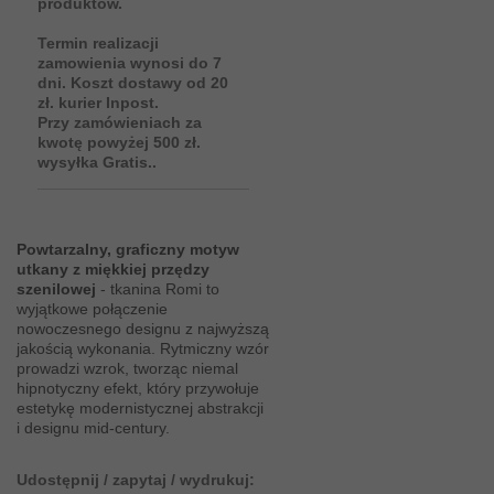
produktów.
Termin realizacji
zamowienia wynosi do 7
dni. Koszt dostawy od 20
zł. kurier Inpost.
Przy zamówieniach za
kwotę powyżej 500 zł.
wysyłka Gratis..
Powtarzalny, graficzny motyw
utkany z miękkiej przędzy
szenilowej
- tkanina Romi to
wyjątkowe połączenie
nowoczesnego designu z najwyższą
jakością wykonania. Rytmiczny wzór
prowadzi wzrok, tworząc niemal
hipnotyczny efekt, który przywołuje
estetykę modernistycznej abstrakcji
i designu mid-century.
Udostępnij / zapytaj / wydrukuj: