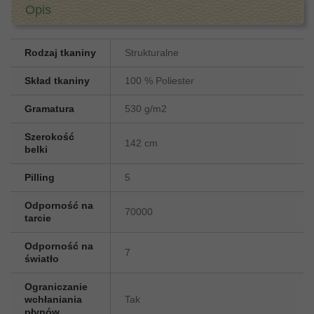
Opis
Rodzaj tkaniny
Strukturalne
Skład tkaniny
100 % Poliester
Gramatura
530 g/m2
Szerokość
142 cm
belki
Pilling
5
Odporność na
70000
tarcie
Odporność na
7
światło
Ograniczanie
wchłaniania
Tak
płynów