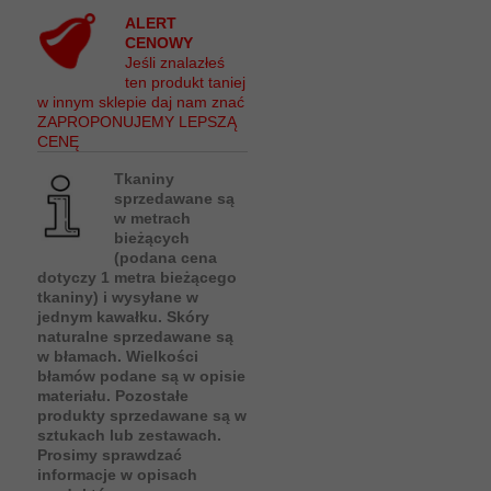
ALERT
CENOWY
Jeśli znalazłeś
ten produkt taniej
w innym sklepie daj nam znać
ZAPROPONUJEMY LEPSZĄ
CENĘ
Tkaniny
sprzedawane są
w metrach
bieżących
(podana cena
dotyczy 1 metra bieżącego
tkaniny) i wysyłane w
jednym kawałku. Skóry
naturalne sprzedawane są
w błamach. Wielkości
błamów podane są w opisie
materiału. Pozostałe
produkty sprzedawane są w
sztukach lub zestawach.
Prosimy sprawdzać
informacje w opisach