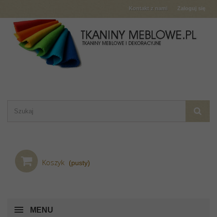
Kontakt z nami
Zaloguj się
Koszyk
(pusty)
MENU