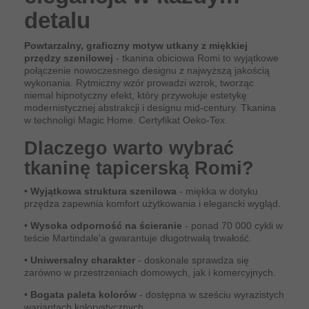
detalu
Powtarzalny, graficzny motyw utkany z miękkiej
przędzy szenilowej
- tkanina obiciowa Romi to wyjątkowe
połączenie nowoczesnego designu z najwyższą jakością
wykonania. Rytmiczny wzór prowadzi wzrok, tworząc
niemal hipnotyczny efekt, który przywołuje estetykę
modernistycznej abstrakcji i designu mid-century. Tkanina
w technoligi Magic Home. Certyfikat Oeko-Tex.
Dlaczego warto wybrać
tkaninę tapicerską Romi?
•
Wyjątkowa struktura szenilowa
- miękka w dotyku
przędza zapewnia komfort użytkowania i elegancki wygląd.
•
Wysoka odporność na ścieranie
- ponad 70 000 cykli w
teście Martindale'a gwarantuje długotrwałą trwałość.
•
Uniwersalny charakter
- doskonale sprawdza się
zarówno w przestrzeniach domowych, jak i komercyjnych.
•
Bogata paleta kolorów
- dostępna w sześciu wyrazistych
wariantach kolorystycznych.