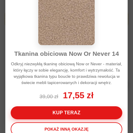
Produkty z tej samej kategori
Tkanina obiciowa Now Or Never 14
Odkryj niezwykłą tkaninę obiciową Now or Never - materiał,
który łączy w sobie elegancję, komfort i wytrzymałość. Ta
wyjątkowa tkanina typu boucle to prawdziwa rewolucja w
świecie mebli tapicerowanych i dekoracji wnętrz.
17,55 zł
39,00 zł
KUP TERAZ
Tkanina meblowa LA ciemny
Tkanina meblowa L
brąz koordynat
140,00 zł
140,00 zł
POKAŻ INNĄ OKAZJĘ