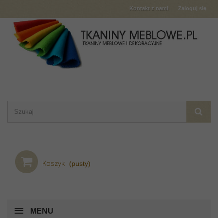
Kontakt z nami
Zaloguj się
Koszyk
(pusty)
MENU