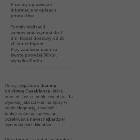
Prosimy sprawdzać
informacje w opisach
produktów.
Termin realizacji
zamowienia wynosi do 7
dni. Koszt dostawy od 20
zł. kurier Inpost.
Przy zamówieniach za
kwotę powyżej 500 zł.
wysyłka Gratis..
Odkryj wyjątkową
tkaninę
obiciową Casablanca
, która
odmieni Twoje meble i wnętrza. Ta
wysokiej jakości tkanina łączy w
sobie elegancję, trwałość i
funkcjonalność, spełniając
oczekiwania nawet najbardziej
wymagających klientów.
Udostępnij / zapytaj / wydrukuj: