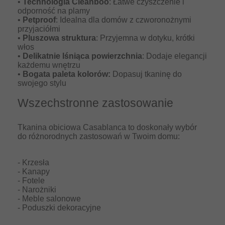
•
Technologia Cleanboo
: Łatwe czyszczenie i
odporność na plamy
•
Petproof
: Idealna dla domów z czworonożnymi
przyjaciółmi
•
Pluszowa struktura
: Przyjemna w dotyku, krótki
włos
•
Delikatnie lśniąca powierzchnia
: Dodaje elegancji
każdemu wnętrzu
•
Bogata paleta kolorów:
Dopasuj tkaninę do
swojego stylu
Wszechstronne zastosowanie
Tkanina obiciowa Casablanca to doskonały wybór
do różnorodnych zastosowań w Twoim domu:
- Krzesła
- Kanapy
- Fotele
- Narożniki
- Meble salonowe
- Poduszki dekoracyjne