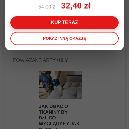
32,40 zł
Tkanina meblowa LA róż
Tkanina meblowa L
54,00 zł
koordynat
140,00 zł
140,00 zł
KUP TERAZ
POKAŻ INNĄ OKAZJĘ
POWIĄZANE ARTYKUŁY
JAK DBAĆ O
TKANINY BY
DŁUGO
WYGLĄDAŁY JAK