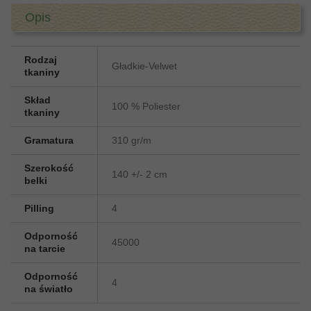
Opis
Rodzaj
Gładkie-Velwet
tkaniny
Skład
100 % Poliester
tkaniny
Gramatura
310 gr/m
Szerokość
140 +/- 2 cm
belki
Pilling
4
Odporność
45000
na tarcie
Odporność
4
na światło