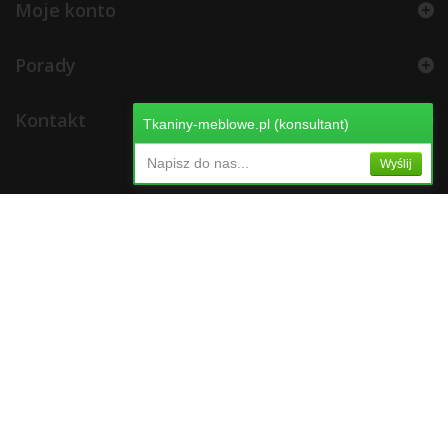
Moje konto
Porady
Kontakt
Tkaniny-meblowe.pl (konsultant)
Napisz do nas...
Wyślij