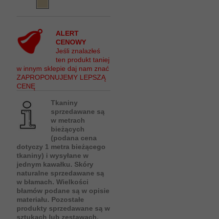
ALERT
CENOWY
Jeśli znalazłeś
ten produkt taniej
w innym sklepie daj nam znać
ZAPROPONUJEMY LEPSZĄ
CENĘ
Tkaniny
sprzedawane są
w metrach
bieżących
(podana cena
dotyczy 1 metra bieżącego
tkaniny) i wysyłane w
jednym kawałku. Skóry
naturalne sprzedawane są
w błamach. Wielkości
błamów podane są w opisie
materiału. Pozostałe
produkty sprzedawane są w
sztukach lub zestawach.