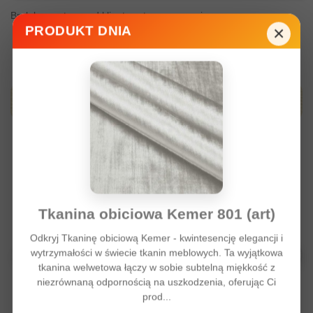
Brak komentarzy od klienta w tym momencie.
×
PRODUKT DNIA
Produkty z tej samej kategori
Tkanina obiciowa Kemer 801 (art)
Odkryj Tkaninę obiciową Kemer - kwintesencję elegancji i
wytrzymałości w świecie tkanin meblowych. Ta wyjątkowa
tkanina welwetowa łączy w sobie subtelną miękkość z
niezrównaną odpornością na uszkodzenia, oferując Ci
prod...