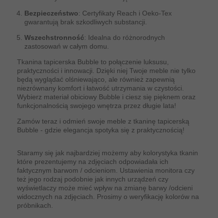
Bezpieczeństwo
: Certyfikaty Reach i Oeko-Tex
gwarantują brak szkodliwych substancji.
Wszechstronność
: Idealna do różnorodnych
zastosowań w całym domu.
Tkanina tapicerska Bubble to połączenie luksusu,
praktyczności i innowacji. Dzięki niej Twoje meble nie tylko
będą wyglądać olśniewająco, ale również zapewnią
niezrównany komfort i łatwość utrzymania w czystości.
Wybierz materiał obiciowy Bubble i ciesz się pięknem oraz
funkcjonalnością swojego wnętrza przez długie lata!
Zamów teraz i odmień swoje meble z tkaninę tapicerską
Bubble - gdzie elegancja spotyka się z praktycznością!
Staramy się jak najbardziej możemy aby kolorystyka tkanin
które prezentujemy na zdjęciach odpowiadała ich
faktycznym barwom / odcieniom. Ustawienia monitora czy
też jego rodzaj podobnie jak innych urządzeń czy
wyświetlaczy może mieć wpływ na zmianę barwy /odcieni
widocznych na zdjęciach. Prosimy o weryfikację kolorów na
próbnikach.