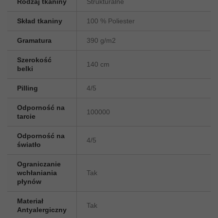
Rodzaj tkaniny
Strukturalne
Skład tkaniny
100 % Poliester
Gramatura
390 g/m2
Szerokość
140 cm
belki
Pilling
4/5
Odporność na
100000
tarcie
Odporność na
4/5
światło
Ograniczanie
wchłaniania
Tak
płynów
Materiał
Tak
Antyalergiczny