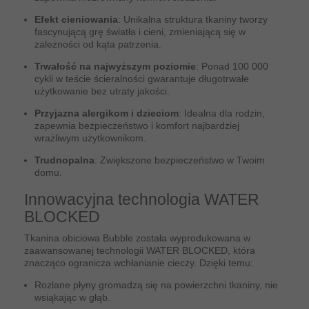
Efekt cieniowania
: Unikalna struktura tkaniny tworzy
fascynującą grę światła i cieni, zmieniającą się w
zależności od kąta patrzenia.
Trwałość na najwyższym poziomie
: Ponad 100 000
cykli w teście ścieralności gwarantuje długotrwałe
użytkowanie bez utraty jakości.
Przyjazna alergikom i dzieciom
: Idealna dla rodzin,
zapewnia bezpieczeństwo i komfort najbardziej
wrażliwym użytkownikom.
Trudnopalna
: Zwiększone bezpieczeństwo w Twoim
domu.
Innowacyjna technologia WATER
BLOCKED
Tkanina obiciowa Bubble została wyprodukowana w
zaawansowanej technologii WATER BLOCKED, która
znacząco ogranicza wchłanianie cieczy. Dzięki temu:
Rozlane płyny gromadzą się na powierzchni tkaniny, nie
wsiąkając w głąb.