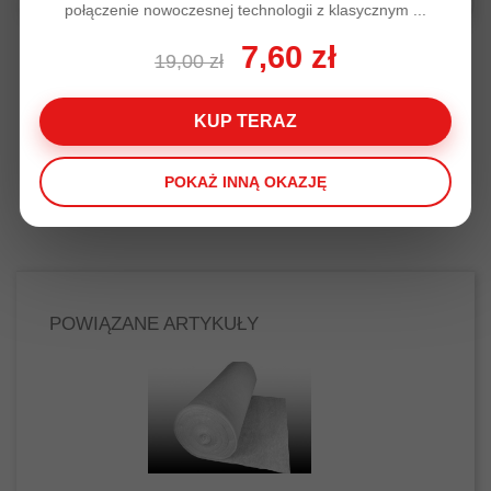
połączenie nowoczesnej technologii z klasycznym ...
7,60 zł
19,00 zł
Tkanina meblowa LA ciemny
Tkanina meblowa L
KUP TERAZ
brąz koordynat
140,00 zł
140,00 zł
POKAŻ INNĄ OKAZJĘ
POWIĄZANE ARTYKUŁY