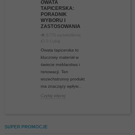
OWATA
TAPICERSKA:
PORADNIK
WYBORU I
ZASTOSOWANIA
5770 wyświetlenia
0
Lubię
Owata tapicerska to
kluczowy materiał w
świecie meblarstwa i
renowacji. Ten
wszechstronny produkt
ma znaczący wpływ...
Czytaj więcej
SUPER PROMOCJE