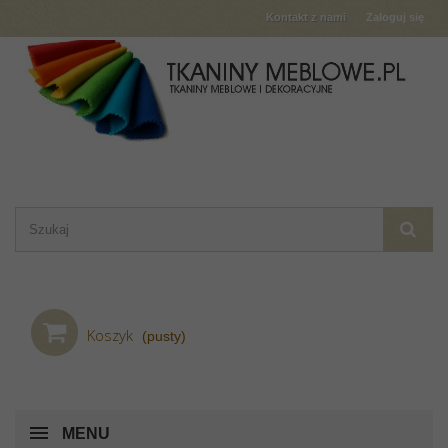
Kontakt z nami
Zaloguj się
Koszyk
(pusty)
MENU