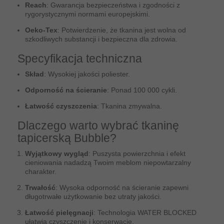
Reach
: Gwarancja bezpieczeństwa i zgodności z
rygorystycznymi normami europejskimi.
Oeko-Tex
: Potwierdzenie, że tkanina jest wolna od
szkodliwych substancji i bezpieczna dla zdrowia.
Specyfikacja techniczna
Skład
: Wysokiej jakości poliester.
Odporność na ścieranie
: Ponad 100 000 cykli.
Łatwość czyszczenia
: Tkanina zmywalna.
Dlaczego warto wybrać tkaninę
tapicerską Bubble?
Wyjątkowy wygląd
: Puszysta powierzchnia i efekt
cieniowania nadadzą Twoim meblom niepowtarzalny
charakter.
Trwałość
: Wysoka odporność na ścieranie zapewni
długotrwałe użytkowanie bez utraty jakości.
Łatwość pielęgnacji
: Technologia WATER BLOCKED
ułatwia czyszczenie i konserwację.