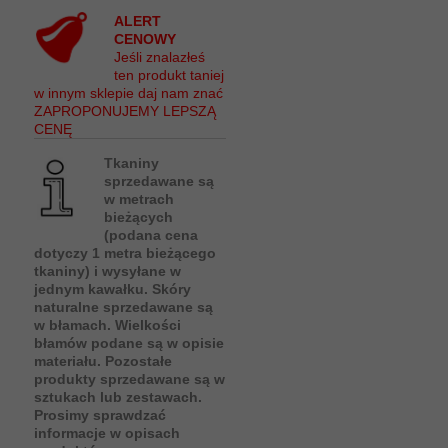
ALERT
CENOWY
Jeśli znalazłeś
ten produkt taniej
w innym sklepie daj nam znać
ZAPROPONUJEMY LEPSZĄ
CENĘ
Tkaniny
sprzedawane są
w metrach
bieżących
(podana cena
dotyczy 1 metra bieżącego
tkaniny) i wysyłane w
jednym kawałku. Skóry
naturalne sprzedawane są
w błamach. Wielkości
błamów podane są w opisie
materiału. Pozostałe
produkty sprzedawane są w
sztukach lub zestawach.
Prosimy sprawdzać
informacje w opisach