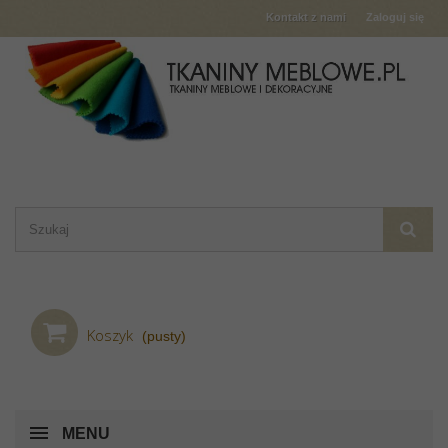
Kontakt z nami
Zaloguj się
Koszyk
(pusty)
MENU