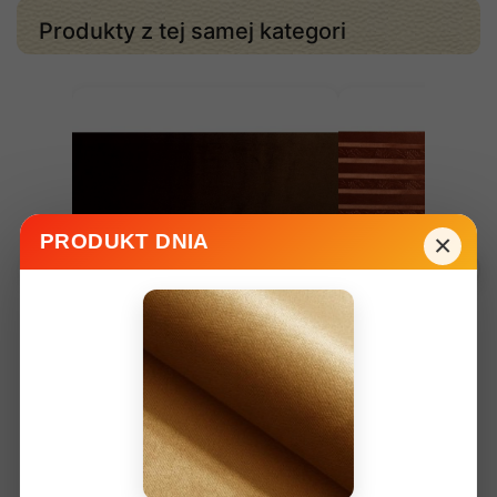
Produkty z tej samej kategori
×
PRODUKT DNIA
Tkanina meblowa LA ciemny
Tkanina meblowa L
brąz koordynat
140,00 zł
140,00 zł