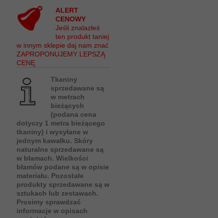
ALERT
CENOWY
Jeśli znalazłeś
ten produkt taniej
w innym sklepie daj nam znać
ZAPROPONUJEMY LEPSZĄ
CENĘ
Tkaniny
sprzedawane są
w metrach
bieżących
(podana cena
dotyczy 1 metra bieżącego
tkaniny) i wysyłane w
jednym kawałku. Skóry
naturalne sprzedawane są
w błamach. Wielkości
błamów podane są w opisie
materiału. Pozostałe
produkty sprzedawane są w
sztukach lub zestawach.
Prosimy sprawdzać
informacje w opisach