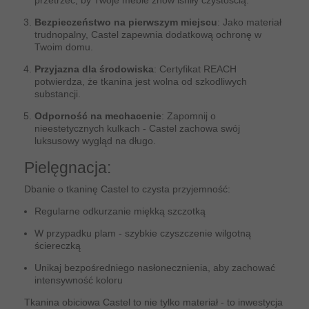
przetrzeć, by Twoje meble znów lśniły czystością.
Bezpieczeństwo na pierwszym miejscu
: Jako materiał
trudnopalny, Castel zapewnia dodatkową ochronę w
Twoim domu.
Przyjazna dla środowiska
: Certyfikat REACH
potwierdza, że tkanina jest wolna od szkodliwych
substancji.
Odporność na mechacenie
: Zapomnij o
nieestetycznych kulkach - Castel zachowa swój
luksusowy wygląd na długo.
Pielęgnacja:
Dbanie o tkaninę Castel to czysta przyjemność:
Regularne odkurzanie miękką szczotką
W przypadku plam - szybkie czyszczenie wilgotną
ściereczką
Unikaj bezpośredniego nasłonecznienia, aby zachować
intensywność koloru
Tkanina obiciowa Castel to nie tylko materiał - to inwestycja