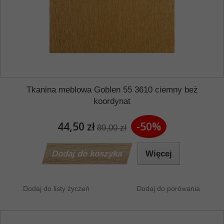
Tkanina meblowa Goblen 55 3610 ciemny beż
koordynat
44,50 zł
-50%
89,00 zł
Dodaj do koszyka
Więcej
Dodaj do listy życzeń
Dodaj do porówania