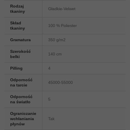
Rodzaj
Gładkie-Velwet
tkaniny
Skład
100 % Poliester
tkaniny
Gramatura
350 g/m2
Szerokość
140 cm
belki
Pilling
4
Odporność
45000-55000
na tarcie
Odporność
5
na światło
Ograniczanie
wchłaniania
Tak
płynów