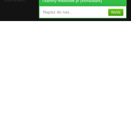
Tkaniny-meblowe.pl (konsultant)
Napisz do nas...
Wyślij