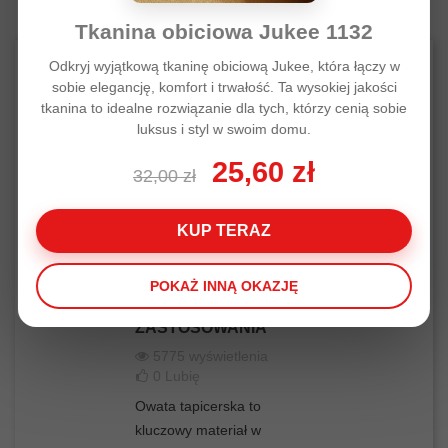
Tkanina obiciowa Jukee 1132
Odkryj wyjątkową tkaninę obiciową Jukee, która łączy w
POWIĄZANE ARTYKUŁY
sobie elegancję, komfort i trwałość. Ta wysokiej jakości
tkanina to idealne rozwiązanie dla tych, którzy cenią sobie
luksus i styl w swoim domu.
25,60 zł
32,00 zł
KUP TERAZ
OWATA
TAPICERSKA:
POKAŻ INNĄ OKAZJĘ
PORADNIK
WYBORU I
ZASTOSOWANIA
5775 wyświetlenia
0
Lubię
Owata tapicerska to
kluczowy materiał w