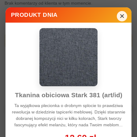
Brak komentarzy od klienta w tym momencie.
×
PRODUKT DNIA
Produkty z tej samej kategori
Tkanina obiciowa Stark 381 (art/id)
Ta wyjątkowa plecionka o drobnym splocie to prawdziwa
rewolucja w dziedzinie tapicerki meblowej. Dzięki starannie
dobranej kompozycji nici w kilku kolorach, Stark tworzy
fascynujący efekt melanżu, który nada Twoim meblom...