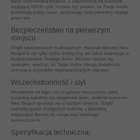
także niezrównaną trwałość. Z odpornością na ścieranie
sięgającą 60000 cykli, możesz być pewien, że Twoje meble
przetrwają próbę czasu, zachowując swój pierwotny wygląd
przez lata.
Bezpieczeństwo na pierwszym
miejscu
Dzięki właściwościom trudnopalnym, materiał obiciowy New
Neapol to nie tylko wybór estetyczny, ale także inwestycja w
bezpieczeństwo Twojego domu. Możesz cieszyć się
spokojem, wiedząc, że Twoje meble oferują dodatkową
ochronę w przypadku nieprzewidzianych zdarzeń.
Wszechstronność i styl
Niezależnie od tego, czy urządzasz nowoczesny salon,
przytulną sypialnię czy eleganckie biuro, materiał tapicerski
New Neapol sprawdzi się w każdym wnętrzu. Dzięki
szerokiej gamie dostępnych kolorów, z łatwością
dopasujesz tkaninę do swojej wizji idealnego
pomieszczenia.
Specyfikacja techniczna: