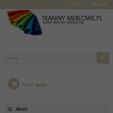
Kontakt z nami
Zaloguj się
Koszyk
(pusty)
MENU