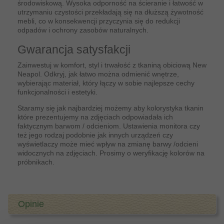
środowiskową. Wysoka odporność na ścieranie i łatwość w
utrzymaniu czystości przekładają się na dłuższą żywotność
mebli, co w konsekwencji przyczynia się do redukcji
odpadów i ochrony zasobów naturalnych.
Gwarancja satysfakcji
Zainwestuj w komfort, styl i trwałość z tkaniną obiciową New
Neapol. Odkryj, jak łatwo można odmienić wnętrze,
wybierając materiał, który łączy w sobie najlepsze cechy
funkcjonalności i estetyki.
Staramy się jak najbardziej możemy aby kolorystyka tkanin
które prezentujemy na zdjęciach odpowiadała ich
faktycznym barwom / odcieniom. Ustawienia monitora czy
też jego rodzaj podobnie jak innych urządzeń czy
wyświetlaczy może mieć wpływ na zmianę barwy /odcieni
widocznych na zdjęciach. Prosimy o weryfikację kolorów na
próbnikach.
Opinie