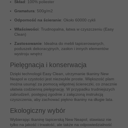
Skład
: 100% poliester
Gramatura
: 500g/m2
Odporność na ścieranie
: Około 60000 cykli
Właściwości
: Trudnopalna, łatwa w czyszczeniu (Easy
Clean)
Zastosowanie
: Idealna do mebli tapicerowanych,
poduszek dekoracyjnych, zasłon i innych elementów
wystroju wnętrz
Pielęgnacja i konserwacja
Dzięki technologii Easy Clean, utrzymanie tkaniny New
Neapol w czystości jest niezwykle proste. Większość plam
można usunąć za pomocą wilgotnej ściereczki, co znacznie
ułatwia codzienną pielęgnację. W przypadku trudniejszych
zabrudzeń, postępuj zgodnie z załączoną instrukcją
czyszczenia, aby zachować piękno tkaniny na długie lata.
Ekologiczny wybór
Wybierając tkaninę tapicerską New Neapol, stawiasz nie
tylko na jakość i trwałość, ale także na odpowiedzialność