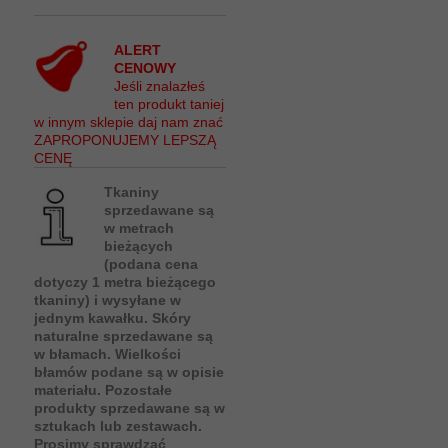
ALERT
CENOWY
Jeśli znalazłeś
ten produkt taniej
w innym sklepie daj nam znać
ZAPROPONUJEMY LEPSZĄ
CENĘ
Tkaniny
sprzedawane są
w metrach
bieżących
(podana cena
dotyczy 1 metra bieżącego
tkaniny) i wysyłane w
jednym kawałku. Skóry
naturalne sprzedawane są
w błamach. Wielkości
błamów podane są w opisie
materiału. Pozostałe
produkty sprzedawane są w
sztukach lub zestawach.
Prosimy sprawdzać