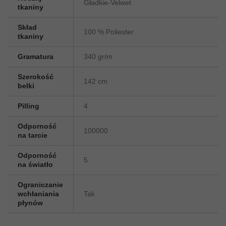
Gładkie-Velwet
tkaniny
Skład
100 % Poliester
tkaniny
Gramatura
340 gr/m
Szerokość
142 cm
belki
Pilling
4
Odporność
100000
na tarcie
Odporność
5
na światło
Ograniczanie
wchłaniania
Tak
płynów