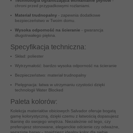
Technologia ograniczająca wchłanianie płynów
-
chroni przed przypadkowymi rozlaniami.
Materiał trudnopalny
- zapewnia dodatkowe
bezpieczeństwo w Twoim domu.
Wysoka odporność na ścieranie
- gwarancja
długotrwałego piękna.
Specyfikacja techniczna:
Skład: poliester
Wytrzymałość: bardzo wysoka odporność na ścieranie
Bezpieczeństwo: materiał trudnopalny
Pielęgnacja: łatwa w utrzymaniu czystości dzięki
technologii Water Blocked
Paleta kolorów:
Kolekcja materiałów obiciowych Salvador oferuje bogatą
gamę kolorystyczną, dzięki czemu z łatwością dopasujesz
tkaninę do swojego wnętrza. Niezależnie od tego, czy
preferujesz stonowane, eleganckie odcienie czy odważne,
wyraziste barwy - znajdziesz idealny kolor dla siebie.