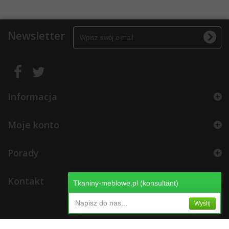
Newsletter
Informacja
Moje konto
Porady
Kontakt
Tkaniny-meblowe.pl (konsultant)
Napisz do nas...
Wyślij