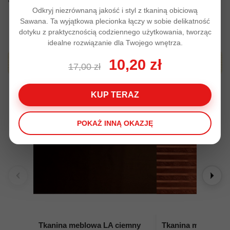
Odkryj niezrównaną jakość i styl z tkaniną obiciową
Sawana. Ta wyjątkowa plecionka łączy w sobie delikatność
dotyku z praktycznością codziennego użytkowania, tworząc
idealne rozwiązanie dla Twojego wnętrza.
10,20 zł
Produkty z tej samej kategori
17,00 zł
KUP TERAZ
POKAŻ INNĄ OKAZJĘ
Tkanina meblowa LA ciemny
Tkanina meblowa L