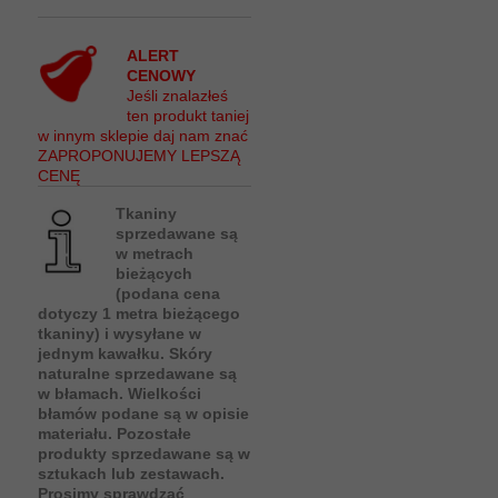
ALERT
CENOWY
Jeśli znalazłeś
ten produkt taniej
w innym sklepie daj nam znać
ZAPROPONUJEMY LEPSZĄ
CENĘ
Tkaniny
sprzedawane są
w metrach
bieżących
(podana cena
dotyczy 1 metra bieżącego
tkaniny) i wysyłane w
jednym kawałku. Skóry
naturalne sprzedawane są
w błamach. Wielkości
błamów podane są w opisie
materiału. Pozostałe
produkty sprzedawane są w
sztukach lub zestawach.
Prosimy sprawdzać