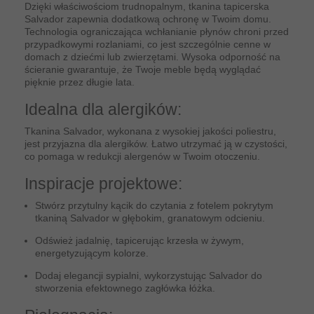
Dzięki właściwościom trudnopalnym, tkanina tapicerska
Salvador zapewnia dodatkową ochronę w Twoim domu.
Technologia ograniczająca wchłanianie płynów chroni przed
przypadkowymi rozlaniami, co jest szczególnie cenne w
domach z dziećmi lub zwierzętami. Wysoka odporność na
ścieranie gwarantuje, że Twoje meble będą wyglądać
pięknie przez długie lata.
Idealna dla alergików:
Tkanina Salvador, wykonana z wysokiej jakości poliestru,
jest przyjazna dla alergików. Łatwo utrzymać ją w czystości,
co pomaga w redukcji alergenów w Twoim otoczeniu.
Inspiracje projektowe:
Stwórz przytulny kącik do czytania z fotelem pokrytym
tkaniną Salvador w głębokim, granatowym odcieniu.
Odśwież jadalnię, tapicerując krzesła w żywym,
energetyzującym kolorze.
Dodaj elegancji sypialni, wykorzystując Salvador do
stworzenia efektownego zagłówka łóżka.