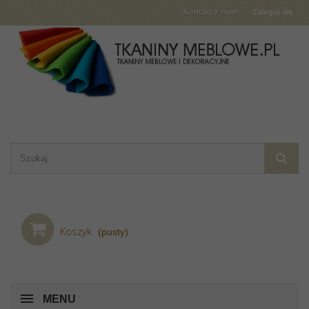
Kontakt z nami
Zaloguj się
Koszyk
(pusty)
MENU