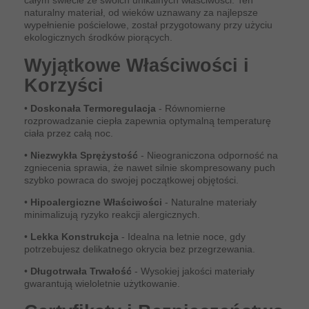
całym świecie ze swoich unikalnych właściwości. Ten
naturalny materiał, od wieków uznawany za najlepsze
wypełnienie pościelowe, został przygotowany przy użyciu
ekologicznych środków piorących.
Wyjątkowe Właściwości i
Korzyści
•
Doskonała Termoregulacja
- Równomierne
rozprowadzanie ciepła zapewnia optymalną temperaturę
ciała przez całą noc.
•
Niezwykła Sprężystość
- Nieograniczona odporność na
zgniecenia sprawia, że nawet silnie skompresowany puch
szybko powraca do swojej początkowej objętości.
•
Hipoalergiczne Właściwości
- Naturalne materiały
minimalizują ryzyko reakcji alergicznych.
•
Lekka Konstrukcja
- Idealna na letnie noce, gdy
potrzebujesz delikatnego okrycia bez przegrzewania.
•
Długotrwała Trwałość
- Wysokiej jakości materiały
gwarantują wieloletnie użytkowanie.