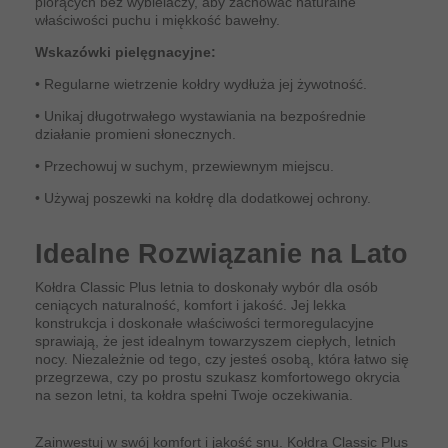
piorących bez wybielaczy, aby zachować naturalne
właściwości puchu i miękkość bawełny.
Wskazówki pielęgnacyjne:
• Regularne wietrzenie kołdry wydłuża jej żywotność.
• Unikaj długotrwałego wystawiania na bezpośrednie
działanie promieni słonecznych.
• Przechowuj w suchym, przewiewnym miejscu.
• Używaj poszewki na kołdrę dla dodatkowej ochrony.
Idealne Rozwiązanie na Lato
Kołdra Classic Plus letnia to doskonały wybór dla osób
ceniących naturalność, komfort i jakość. Jej lekka
konstrukcja i doskonałe właściwości termoregulacyjne
sprawiają, że jest idealnym towarzyszem ciepłych, letnich
nocy. Niezależnie od tego, czy jesteś osobą, która łatwo się
przegrzewa, czy po prostu szukasz komfortowego okrycia
na sezon letni, ta kołdra spełni Twoje oczekiwania.
Zainwestuj w swój komfort i jakość snu. Kołdra Classic Plus