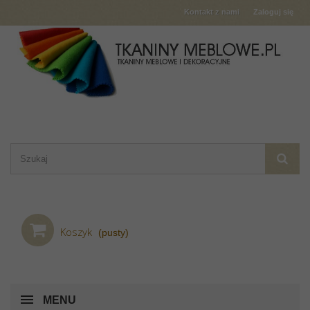
Kontakt z nami
Zaloguj się
Koszyk
(pusty)
MENU