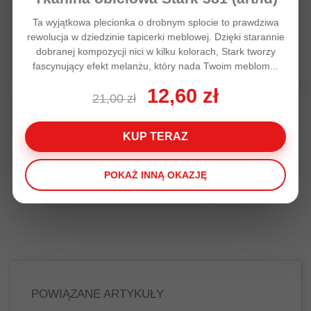
Ta wyjątkowa plecionka o drobnym splocie to prawdziwa
rewolucja w dziedzinie tapicerki meblowej. Dzięki starannie
dobranej kompozycji nici w kilku kolorach, Stark tworzy
fascynujący efekt melanżu, który nada Twoim meblom...
12,60 zł
21,00 zł
KUP TERAZ
Kołdra puchowa 160x200, 100%
Kołdra puchowa 1
puch Premium Ludwika,
puch Premium Ludw
różowa, letnia
letnia
POKAŻ INNĄ OKAZJĘ
559,00 zł
559,00 zł
POWIĄZANE ARTYKUŁY