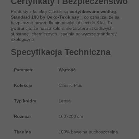
Certyfikaty i Bezpieczeństwo
Produkty z kolekcji Classic są
certyfikowane według
Standard 100 by Oeko-Tex klasy I
, co oznacza, że są
bezpieczne nawet dla niemowląt i dzieci do 3 lat. To
gwarancja, że nasza kołdra nie zawiera szkodliwych
substancji chemicznych i spełnia najwyższe standardy
ekologiczne.
Specyfikacja Techniczna
Parametr
Wartość
Kolekcja
Classic Plus
Typ kołdry
Letnia
Rozmiar
160×200 cm
Tkanina
100% bawełna puchoszczelna