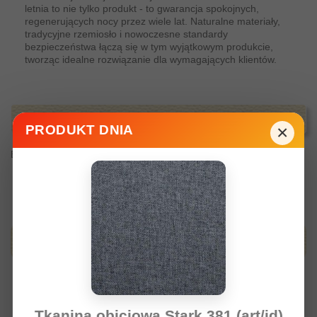
letnia to nie tylko produkt - to gwarancja spokojnych,
regenerujących nocy przez wiele lat. Naturalne materiały,
tradycyjne rzemiosło i nowoczesne standardy
bezpieczeństwa łączą się w tym wyjątkowym produkcie,
tworząc idealne rozwiązanie dla wymagających klientów.
Opinie
×
PRODUKT DNIA
Brak komentarzy od klienta w tym momencie.
Produkty z tej samej kategori
Tkanina obiciowa Stark 381 (art/id)