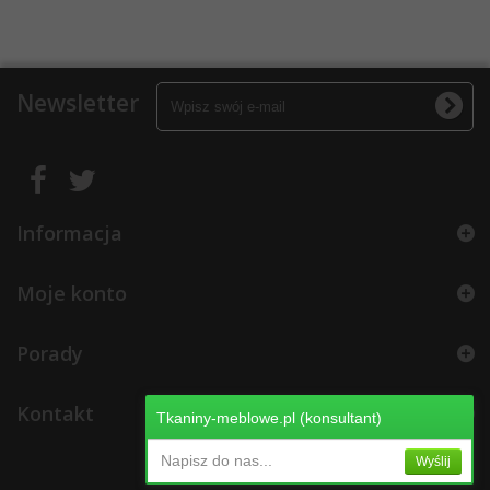
Newsletter
Informacja
Moje konto
Porady
Kontakt
Tkaniny-meblowe.pl (konsultant)
Napisz do nas...
Wyślij