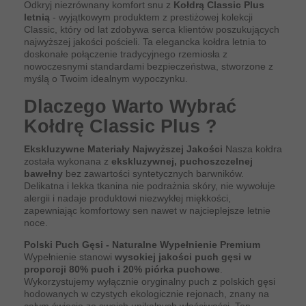
Odkryj niezrównany komfort snu z
Kołdrą Classic Plus
letnią
- wyjątkowym produktem z prestiżowej kolekcji
Classic, który od lat zdobywa serca klientów poszukujących
najwyższej jakości pościeli. Ta elegancka kołdra letnia to
doskonałe połączenie tradycyjnego rzemiosła z
nowoczesnymi standardami bezpieczeństwa, stworzone z
myślą o Twoim idealnym wypoczynku.
Dlaczego Warto Wybrać
Kołdrę Classic Plus ?
Ekskluzywne Materiały Najwyższej Jakości
Nasza kołdra
została wykonana z
ekskluzywnej, puchoszczelnej
bawełny
bez zawartości syntetycznych barwników.
Delikatna i lekka tkanina nie podrażnia skóry, nie wywołuje
alergii i nadaje produktowi niezwykłej miękkości,
zapewniając komfortowy sen nawet w najcieplejsze letnie
noce.
Polski Puch Gęsi - Naturalne Wypełnienie Premium
Wypełnienie stanowi
wysokiej jakości puch gęsi w
proporcji 80% puch i 20% piórka puchowe
.
Wykorzystujemy wyłącznie oryginalny puch z polskich gęsi
hodowanych w czystych ekologicznie rejonach, znany na