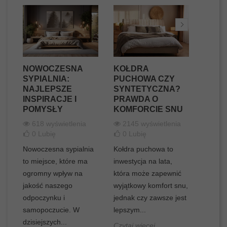
NOWOCZESNA
KOŁDRA
POŚC
SYPIALNIA:
PUCHOWA CZY
BAWE
NAJLEPSZE
SYNTETYCZNA?
MIKR
INSPIRACJE I
PRAWDA O
KTÓR
W
POMYSŁY
KOMFORCIE SNU
LEPS
618 wyświetlenia
2145 wyświetlenia
615
0
Lubię
0
Lubię
0
Lu
Nowoczesna sypialnia
Kołdra puchowa to
Wybór 
to miejsce, które ma
inwestycja na lata,
pościel
ogromny wpływ na
która może zapewnić
bawełn
ra
jakość naszego
wyjątkowy komfort snu,
znaczą
 w
odpoczynku i
jednak czy zawsze jest
jakość 
samopoczucie. W
lepszym...
wypocz
dzisiejszych...
nocy....
Czytaj więcej