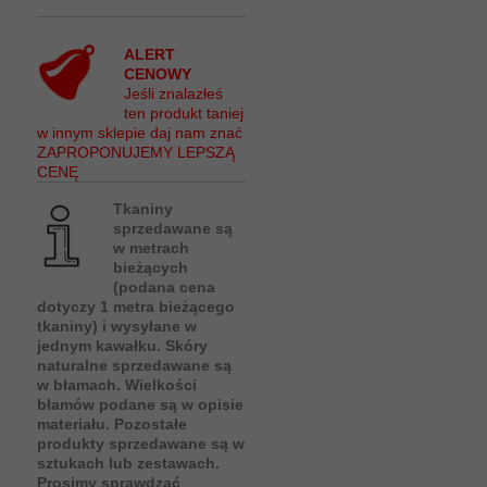
ALERT
CENOWY
Jeśli znalazłeś
ten produkt taniej
w innym sklepie daj nam znać
ZAPROPONUJEMY LEPSZĄ
CENĘ
Tkaniny
sprzedawane są
w metrach
bieżących
(podana cena
dotyczy 1 metra bieżącego
tkaniny) i wysyłane w
jednym kawałku. Skóry
naturalne sprzedawane są
w błamach. Wielkości
błamów podane są w opisie
materiału. Pozostałe
produkty sprzedawane są w
sztukach lub zestawach.
Prosimy sprawdzać