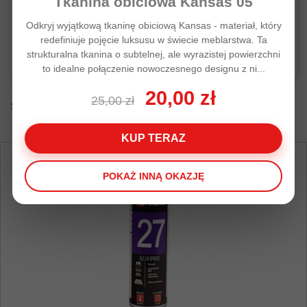
Tkanina obiciowa Kansas 05
Czytaj więcej
produkt...
Czytaj 
Odkryj wyjątkową tkaninę obiciową Kansas - materiał, który
Czytaj więcej
redefiniuje pojęcie luksusu w świecie meblarstwa. Ta
strukturalna tkanina o subtelnej, ale wyrazistej powierzchni
to idealne połączenie nowoczesnego designu z ni...
20,00 zł
25,00 zł
SUPER PROMOCJE
KUP TERAZ
POKAŻ INNĄ OKAZJĘ