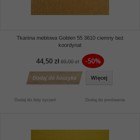
Tkanina meblowa Goblen 55 3610 ciemny beż
koordynat
44,50 zł
-50%
89,00 zł
Dodaj do koszyka
Więcej
Dodaj do listy życzeń
Dodaj do porówania