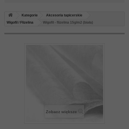
Kategorie
Akcesoria tapicerskie
Wigofil / Flizelina
Wigofil - flizelina 15g/m2 (biała)
Zobacz większe