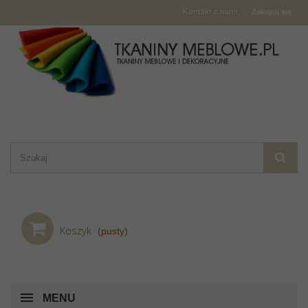
Kontakt z nami
Zaloguj się
Koszyk
(pusty)
MENU