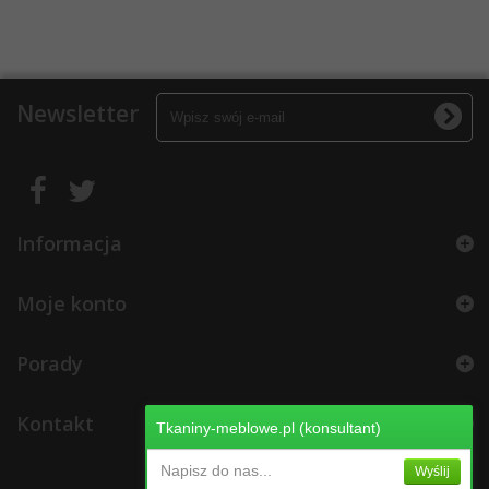
Newsletter
Informacja
Moje konto
Porady
Kontakt
Tkaniny-meblowe.pl (konsultant)
Napisz do nas...
Wyślij