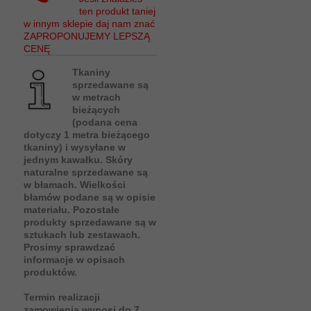
ten produkt taniej
w innym sklepie daj nam znać
ZAPROPONUJEMY LEPSZĄ
CENĘ
Tkaniny
sprzedawane są
w metrach
bieżących
(podana cena
dotyczy 1 metra bieżącego
tkaniny) i wysyłane w
jednym kawałku. Skóry
naturalne sprzedawane są
w błamach. Wielkości
błamów podane są w opisie
materiału. Pozostałe
produkty sprzedawane są w
sztukach lub zestawach.
Prosimy sprawdzać
informacje w opisach
produktów.
Termin realizacji
zamowienia wynosi do 7